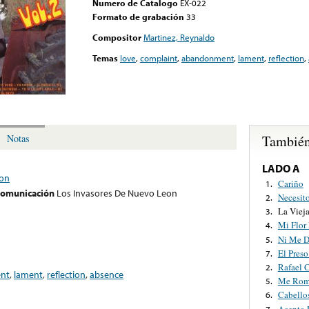
Numero de Catalogo
EX-022
Formato de grabación
33
Compositor
Martinez, Reynaldo
Temas
love
,
complaint
,
abandonment
,
lament
,
reflection
,
También
Notas
LADO A
eon
Cariño
1.
 comunicación
Los Invasores De Nuevo Leon
Necesito
2.
La Viej
3.
Mi Flor
4.
Ni Me D
5.
El Pres
7.
Rafael 
2.
nt
,
lament
,
reflection
,
absence
Me Romp
5.
Cabello
6.
Acepto 
7.