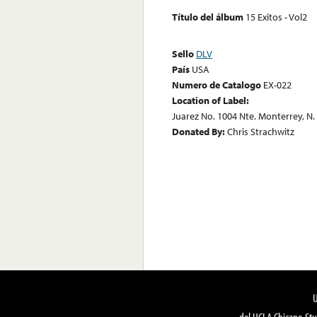
Título del álbum
15 Exitos - Vol2
Sello
DLV
País
USA
Numero de Catalogo
EX-022
Location of Label:
Juarez No. 1004 Nte. Monterrey, N.
Donated By:
Chris Strachwitz
del UCLA Chicano Stu