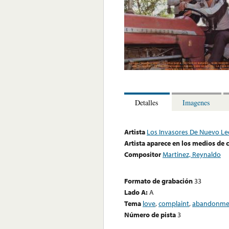
Detalles
Imagenes
Artista
Los Invasores De Nuevo L
Artista aparece en los medios de
Compositor
Martinez, Reynaldo
Formato de grabación
33
Lado A:
A
Tema
love
,
complaint
,
abandonme
Número de pista
3