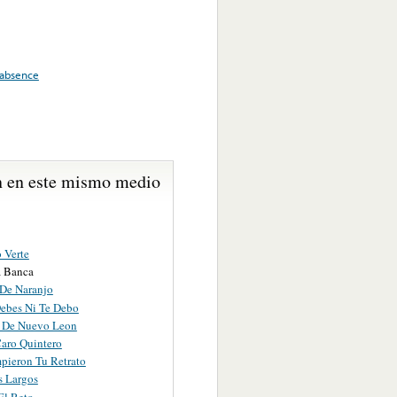
absence
 en este mismo medio
 Verte
a Banca
 De Naranjo
ebes Ni Te Debo
o De Nuevo Leon
Caro Quintero
ieron Tu Retrato
s Largos
El Reto