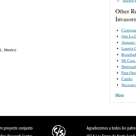
Other R
Invasor
Castiga
Que La D
Aunque 
Laurita 
 L. Mexico
Rosalin
Mi Casa
Derrota
Para Que
Cariño
Necesito
More
Un proyecto conjunto
Agradecemos a todos los patro
dies Research Center,
UCLA Los Tigres de Norte Fund