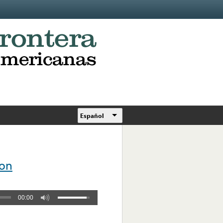
Español
eon
00:00