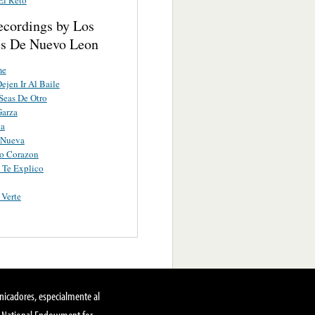
ecordings by Los
es De Nuevo Leon
me
ejen Ir Al Baile
Seas De Otro
Garza
da
 Nueva
do Corazon
 Te Explico
 Verte
nicadores, especialmente al
, National Endowment for