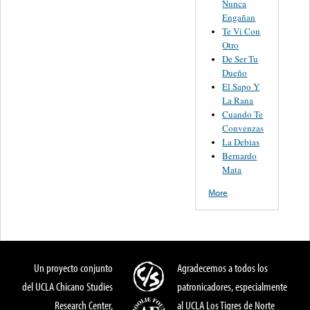
Nunca
Engañan
Te Vi Con
Otro
De Ser Tu
Dueño
El Sapo Y
La Rana
Cuando Te
Convenzas
La Debias
Bernardo
Mata
More
Un proyecto conjunto
Agradecemos a todos los
del UCLA Chicano Studies
patronicadores, especialmente
Research Center,
al UCLA Los Tigres de Norte