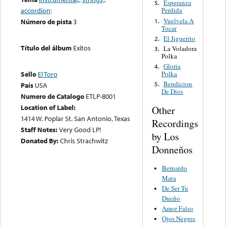
Esperanza
5.
accordion;
Perdida
Vuelvela A
1.
Número de pista
3
Tocar
El Jiguerito
2.
Título del álbum
Exitos
La Voladora
3.
Polka
Gloria
4.
Polka
Sello
El Toro
Bendicion
5.
País
USA
De Dios
Numero de Catalogo
ETLP-8001
Location of Label:
Other
1414 W. Poplar St. San Antonio, Texas
Recordings
Staff Notes:
Very Good LP!
by Los
Donated By:
Chris Strachwitz
Donneños
Bernardo
Mata
De Ser Tu
Dueño
Amor Falso
Ojos Negros