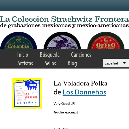
Skip to main content
Inicio
Búsqueda
Canciones
Artistas
Sellos
Blog
Español
La Voladora Polka
de
Los Donneños
Very Good LP!
Audio excerpt
Error loading media: File
could not be played