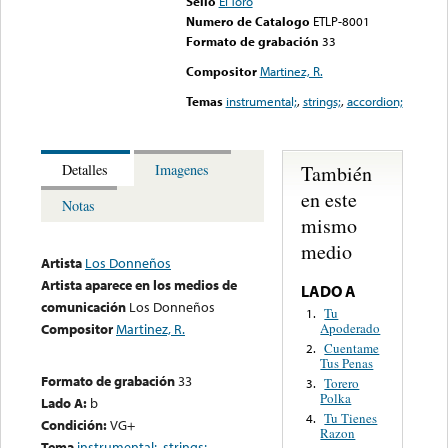
Sello
El Toro
Numero de Catalogo
ETLP-8001
Formato de grabación
33
Compositor
Martinez, R.
Temas
instrumental;
,
strings;
,
accordion;
También
Detalles
Imagenes
en este
Notas
mismo
medio
Artista
Los Donneños
Artista aparece en los medios de
LADO A
comunicación
Los Donneños
Tu
1.
Apoderado
Compositor
Martinez, R.
Cuentame
2.
Tus Penas
Formato de grabación
33
Torero
3.
Polka
Lado A:
b
Tu Tienes
4.
Condición:
VG+
Razon
Tema
instrumental;
,
strings;
,