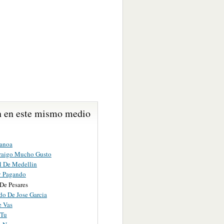
 en este mismo medio
anoa
raigo Mucho Gusto
el De Medellin
y Pagando
De Pesares
do De Jose Garcia
 Vas
 Tu