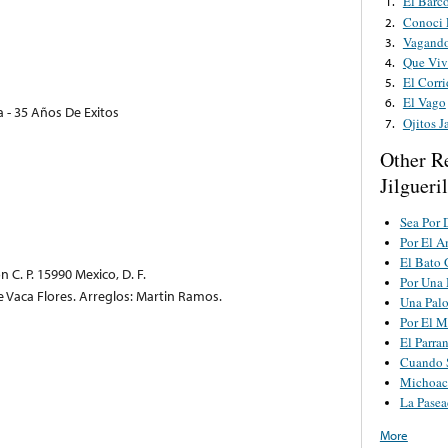
El Barc
1.
Conoci 
2.
Vagando
3.
Que Viv
4.
El Corr
5.
El Vago
6.
a - 35 Años De Exitos
Ojitos J
7.
Other R
Jilgueri
Sea Por 
Por El 
El Bato
C. P. 15990 Mexico, D. F.
Por Una 
se Vaca Flores. Arreglos: Martin Ramos.
Una Pal
Por El M
El Parra
Cuando 
Michoac
La Pasea
More