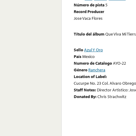
Número de pista
5
Record Producer
Jose Vaca Flores
Título del álbum
Que Viva Mi Tierr
Sello
Azul Y Oro
País
Mexico
Numero de Catalogo
AYO-22
Género
Ranchera
Location of Label:
Cucurpe No. 23 Col. Alvaro Obregon 
Staff Notes:
Director Artistico: Jo
Donated By:
Chris Strachwitz