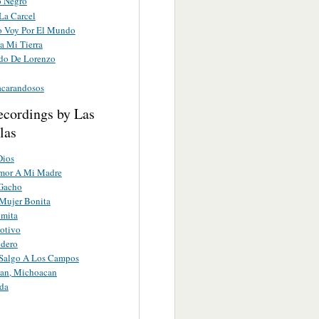
o Negro
La Carcel
 Voy Por El Mundo
a Mi Tierra
ido De Lorenzo
acarandosos
ecordings by Las
llas
Dios
Amor A Mi Madre
 Gacho
Mujer Bonita
omita
otivo
ndero
Salgo A Los Campos
an, Michoacan
da