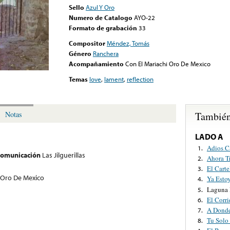
Sello
Azul Y Oro
Numero de Catalogo
AYO-22
Formato de grabación
33
Compositor
Méndez, Tomás
Género
Ranchera
Acompañamiento
Con El Mariachi Oro De Mexico
Temas
love
,
lament
,
reflection
También
Notas
LADO A
Adios C
1.
 comunicación
Las Jilguerillas
Ahora T
2.
El Cart
3.
 Oro De Mexico
Ya Esto
4.
Laguna 
5.
El Corri
6.
A Donde
7.
Tu Solo
8.