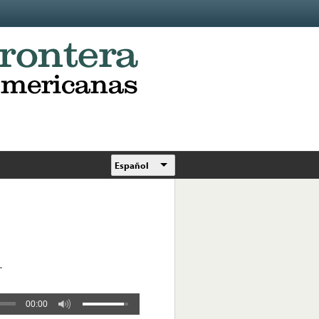
Español
.
00:00