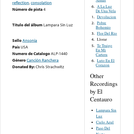
Almas
reflection
,
consolation
A La Luz
6.
Número de pista
4
De Una Vela
Devolucion
1.
Pobre
2.
Título del álbum
Lampara Sin Luz
Bohemio
Flor Del Rio
3.
Llorar
4.
Sello
Ansonia
Te Traigo
5.
País
USA
En Mi
Numero de Catalogo
ALP-1440
Cartera
Género
Canción Ranchera
Luto En El
6.
Corazon
Donated By:
Chris Strachwitz
Other
Recordings
by El
Centauro
Lampara Sin
Luz
Cielo Azul
Paso Del