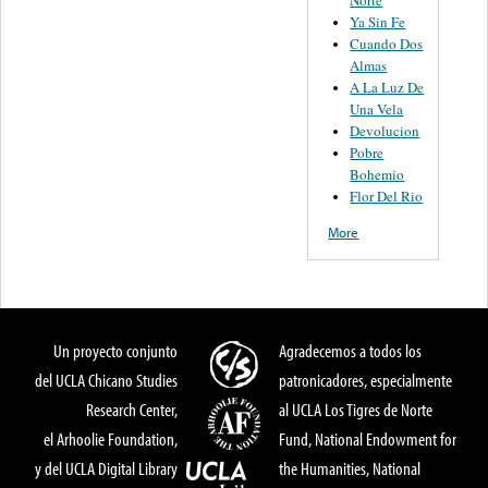
Norte
Ya Sin Fe
Cuando Dos
Almas
A La Luz De
Una Vela
Devolucion
Pobre
Bohemio
Flor Del Rio
More
Un proyecto conjunto
Agradecemos a todos los
del UCLA Chicano Studies
patronicadores, especialmente
Research Center,
al UCLA Los Tigres de Norte
el Arhoolie Foundation,
Fund, National Endowment for
y del UCLA Digital Library
the Humanities, National