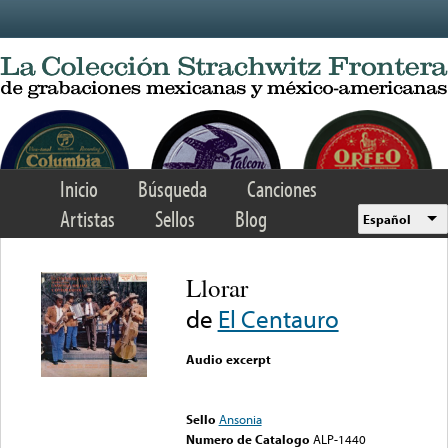
Skip to main content
Inicio
Búsqueda
Canciones
Artistas
Sellos
Blog
Español
Llorar
de
El Centauro
Audio excerpt
Error loading media: File
could not be played
Sello
Ansonia
Numero de Catalogo
ALP-1440