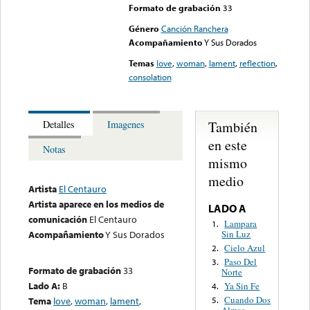
Formato de grabación
33
Género
Canción Ranchera
Acompañamiento
Y Sus Dorados
Temas
love
,
woman
,
lament
,
reflection
,
consolation
También
Detalles
Imagenes
en este
Notas
mismo
medio
Artista
El Centauro
Artista aparece en los medios de
LADO A
comunicación
El Centauro
Lampara
1.
Sin Luz
Acompañamiento
Y Sus Dorados
Cielo Azul
2.
Paso Del
3.
Formato de grabación
33
Norte
Lado A:
B
Ya Sin Fe
4.
Cuando Dos
Tema
love
,
woman
,
lament
,
5.