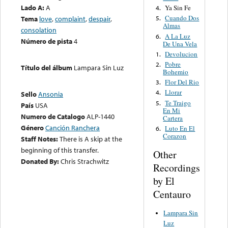
Lado A:
A
Ya Sin Fe
4.
Cuando Dos
Tema
love
,
complaint
,
despair
,
5.
Almas
consolation
A La Luz
6.
Número de pista
4
De Una Vela
Devolucion
1.
Pobre
2.
Título del álbum
Lampara Sin Luz
Bohemio
Flor Del Rio
3.
Llorar
4.
Sello
Ansonia
Te Traigo
5.
País
USA
En Mi
Numero de Catalogo
ALP-1440
Cartera
Género
Canción Ranchera
Luto En El
6.
Corazon
Staff Notes:
There is A skip at the
beginning of this transfer.
Other
Donated By:
Chris Strachwitz
Recordings
by El
Centauro
Lampara Sin
Luz