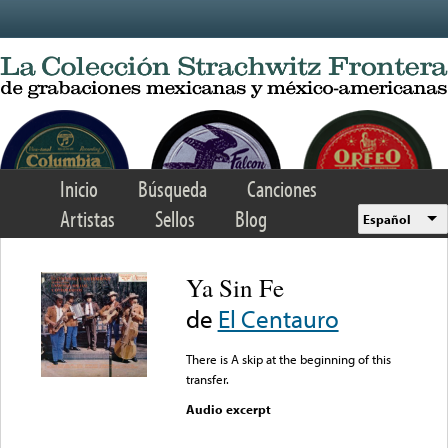
Skip to main content
Inicio
Búsqueda
Canciones
Artistas
Sellos
Blog
Español
Ya Sin Fe
de
El Centauro
There is A skip at the beginning of this
transfer.
Audio excerpt
Error loading media: File
could not be played