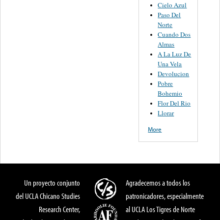
Cielo Azul
Paso Del
Norte
Cuando Dos
Almas
A La Luz De
Una Vela
Devolucion
Pobre
Bohemio
Flor Del Rio
Llorar
More
Un proyecto conjunto
Agradecemos a todos los
del UCLA Chicano Studies
patronicadores, especialmente
Research Center,
al UCLA Los Tigres de Norte