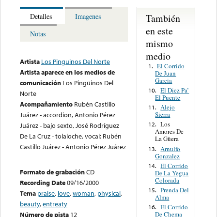
También
Detalles
Imagenes
en este
Notas
mismo
medio
Artista
Los Pinguinos Del Norte
El Corrido
1.
Artista aparece en los medios de
De Juan
Garcia
comunicación
Los Pingüinos Del
El Diez Pa’
10.
Norte
El Puente
Acompañamiento
Rubén Castillo
Alejo
11.
Sierra
Juárez - accordion, Antonio Pérez
Los
12.
Juárez - bajo sexto, José Rodríguez
Amores De
De La Cruz - tolaloche, vocal: Rubén
La Güera
Castillo Juárez - Antonio Pérez Juárez
Arnulfo
13.
Gonzalez
El Corrido
14.
Formato de grabación
CD
De La Yegua
Colorada
Recording Date
09/16/2000
Prenda Del
15.
Tema
praise
,
love
,
woman
,
physical
,
Alma
beauty
,
entreaty
El Corrido
16.
De Chema
Número de pista
12