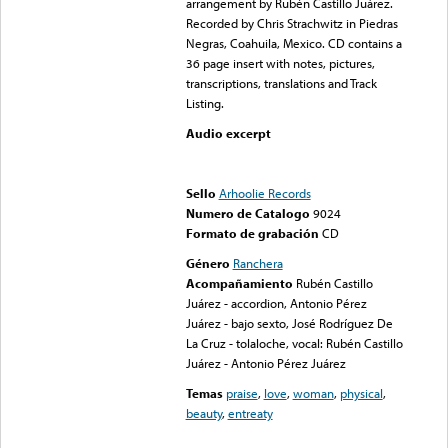
arrangement by Rubén Castillo Juárez.
Recorded by Chris Strachwitz in Piedras
Negras, Coahuila, Mexico. CD contains a
36 page insert with notes, pictures,
transcriptions, translations and Track
Listing.
Audio excerpt
Error loading media: File
could not be played
Sello
Arhoolie Records
Numero de Catalogo
9024
Formato de grabación
CD
Género
Ranchera
Acompañamiento
Rubén Castillo
Juárez - accordion, Antonio Pérez
Juárez - bajo sexto, José Rodríguez De
La Cruz - tolaloche, vocal: Rubén Castillo
Juárez - Antonio Pérez Juárez
Temas
praise
,
love
,
woman
,
physical
,
beauty
,
entreaty