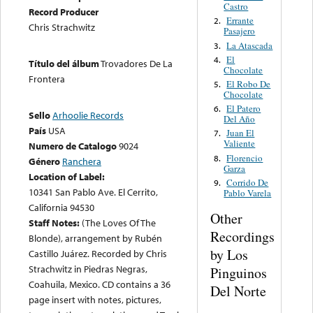
Castro
Record Producer
Errante
2.
Chris Strachwitz
Pasajero
La Atascada
3.
El
4.
Título del álbum
Trovadores De La
Chocolate
Frontera
El Robo De
5.
Chocolate
El Patero
6.
Sello
Arhoolie Records
Del Año
País
USA
Juan El
7.
Valiente
Numero de Catalogo
9024
Florencio
8.
Género
Ranchera
Garza
Location of Label:
Corrido De
9.
10341 San Pablo Ave. El Cerrito,
Pablo Varela
California 94530
Other
Staff Notes:
(The Loves Of The
Recordings
Blonde), arrangement by Rubén
by Los
Castillo Juárez. Recorded by Chris
Strachwitz in Piedras Negras,
Pinguinos
Coahuila, Mexico. CD contains a 36
Del Norte
page insert with notes, pictures,