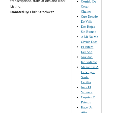
transcriptions, translations and Track
Corrido De
Listing.
Cesar
Chavez
Donated By:
Chris Strachwitz
Otro Dorado
De Villa
Dos Hojas
Sin Rumbo
A Mi No Me
Olvide Dios
El Patero
Del Año
Navidad
Inolvidable
Mañanitas A
La Virgen
Santa
Cecilia
Juan El
Valiente
Coyotes Y
Pateros
Hace Un
Año