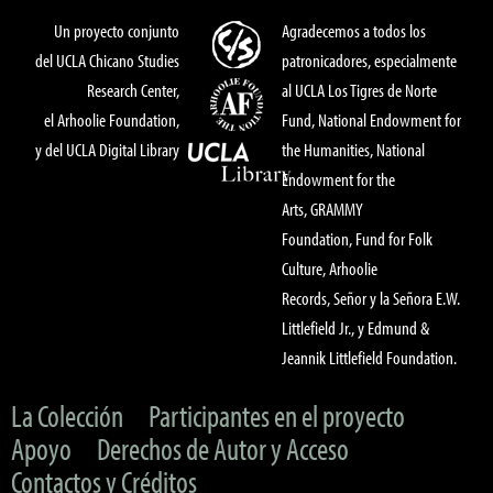
Un proyecto conjunto
Agradecemos a todos los
del UCLA Chicano Studies
patronicadores, especialmente
Research Center,
al UCLA Los Tigres de Norte
el Arhoolie Foundation,
Fund, National Endowment for
y del UCLA Digital Library
the Humanities, National
Endowment for the
Arts, GRAMMY
Foundation, Fund for Folk
Culture, Arhoolie
Records, Señor y la Señora E.W.
Littlefield Jr., y Edmund &
Jeannik Littlefield Foundation.
La Colección
Participantes en el proyecto
Apoyo
Derechos de Autor y Acceso
Contactos y Créditos