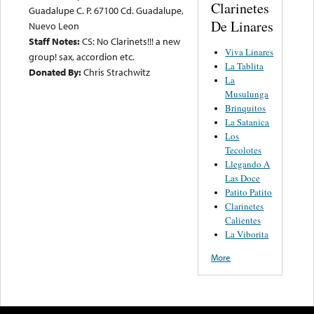
Clarinetes
Guadalupe C. P. 67100 Cd. Guadalupe,
De Linares
Nuevo Leon
Staff Notes:
CS: No Clarinets!!! a new
Viva Linares
group! sax, accordion etc.
La Tablita
Donated By:
Chris Strachwitz
La
Musulunga
Brinquitos
La Satanica
Los
Tecolotes
Llegando A
Las Doce
Patito Patito
Clarinetes
Calientes
La Viborita
More