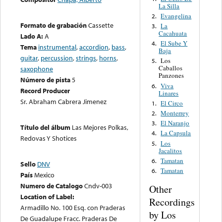
La Silla
Evangelina
2.
Formato de grabación
Cassette
La
3.
Cacahuata
Lado A:
A
El Sube Y
4.
Tema
instrumental
,
accordion
,
bass
,
Baja
guitar
,
percussion
,
strings
,
horns
,
Los
5.
Caballos
saxophone
Panzones
Número de pista
5
Viva
6.
Record Producer
Linares
Sr. Abraham Cabrera Jimenez
El Circo
1.
Monterrey
2.
El Naranjo
3.
Título del álbum
Las Mejores Polkas,
La Capsula
4.
Redovas Y Shotices
Los
5.
Jacalitos
Tamatan
6.
Sello
DNV
Tamatan
6.
País
Mexico
Numero de Catalogo
Cndv-003
Other
Location of Label:
Recordings
Armadillo No. 100 Esq. con Praderas
by Los
De Guadalupe Fracc. Praderas De