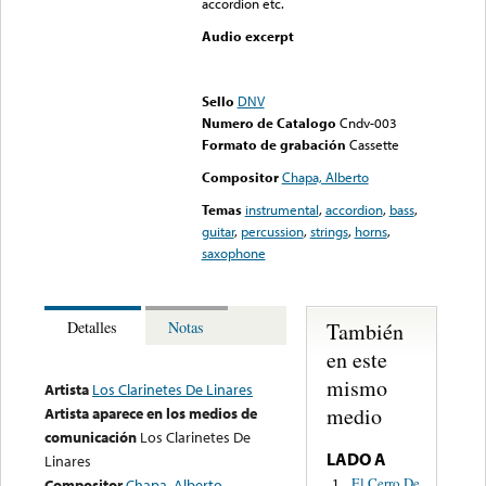
accordion etc.
Audio excerpt
Error loading media: File
could not be played
Sello
DNV
Numero de Catalogo
Cndv-003
Formato de grabación
Cassette
Compositor
Chapa, Alberto
Temas
instrumental
,
accordion
,
bass
,
guitar
,
percussion
,
strings
,
horns
,
saxophone
También
Detalles
Notas
en este
mismo
Artista
Los Clarinetes De Linares
medio
Artista aparece en los medios de
comunicación
Los Clarinetes De
LADO A
Linares
El Cerro De
1.
Compositor
Chapa, Alberto