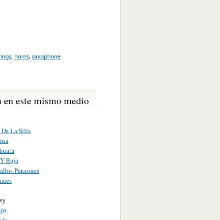
rings
,
horns
,
saxophone
 en este mismo medio
 De La Silla
ina
huata
 Y Baja
allos Panzones
nares
ey
njo
ula