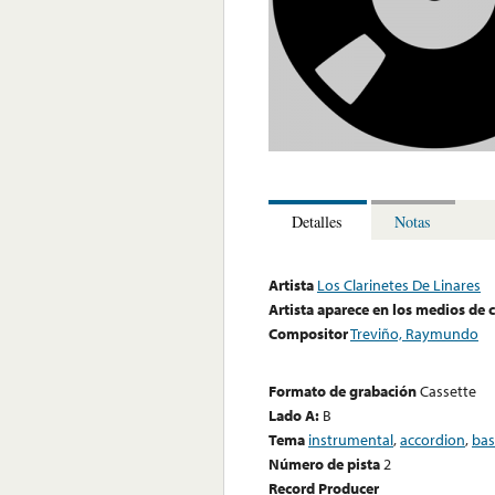
Detalles
Notas
Artista
Los Clarinetes De Linares
Artista aparece en los medios de
Compositor
Treviño, Raymundo
Formato de grabación
Cassette
Lado A:
B
Tema
instrumental
,
accordion
,
bas
Número de pista
2
Record Producer