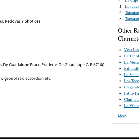
Los Jaca
5.
Tamata
6.
Tamata
6.
as, Redovas Y Shotices
Other R
Clarinet
Viva Lin
La Tabli
La Musu
as De Guadalupe Fracc. Praderas De Guadalupe C. P. 67100
Brinquit
La Satan
new group! sax, accordion etc.
Los Teco
Llegand
Patito Pa
Clarinet
La Vibor
More