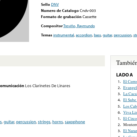
Sello
DNV
Numero de Catalogo
Cndv-003
Formato de grabación
Cassette
Compositor
Treviño, Raymundo
Temas
instrumental
,
accordion
,
bass
,
guitar
,
percussion
,
st
También
LADO A
El Cerro
1.
 comunicación
Los Clarinetes De Linares
Evangel
2.
La Caca
3.
El Sube
4.
Los Cab
5.
Viva Li
6.
El Circo
1.
s
,
guitar
,
percussion
,
strings
,
horns
,
saxophone
Monterr
2.
El Nara
3.
La Caps
4.