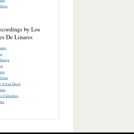
litos
n
n
ecordings by Los
es De Linares
ares
ta
lunga
os
ica
lotes
o A Las Doce
tito
es Calientes
ita