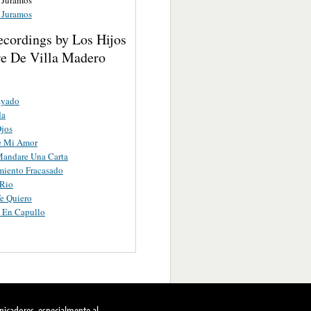
 Juramos
ecordings by Los Hijos
re De Villa Madero
ayado
da
jos
e Mi Amor
Mandare Una Carta
miento Fracasado
 Rio
e Quiero
a En Capullo
nicadores, especialmente al