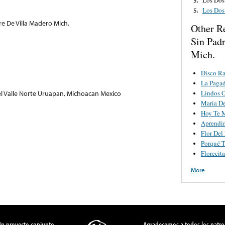
Los Dos
5.
re De Villa Madero Mich.
Other R
Sin Pad
Mich.
Disco R
La Paga
 Valle Norte Uruapan, Michoacan Mexico
Lindos O
Maria D
Hoy Te 
Aprendi
Flor Del
Porqué T
Florecit
More
Un proyecto conjunto
Agradecemos a todos los patro