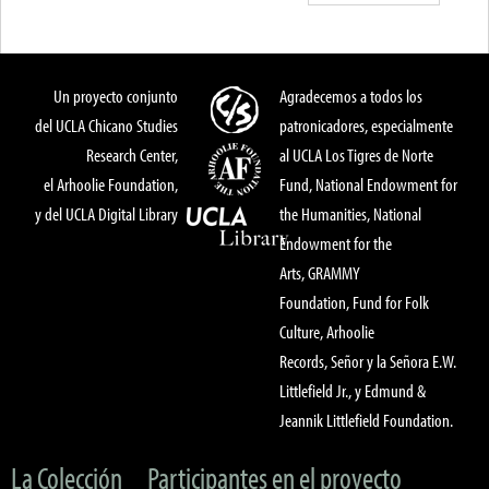
Un proyecto conjunto
Agradecemos a todos los
del UCLA Chicano Studies
patronicadores, especialmente
Research Center,
al UCLA Los Tigres de Norte
el Arhoolie Foundation,
Fund, National Endowment for
y del UCLA Digital Library
the Humanities, National
Endowment for the
Arts, GRAMMY
Foundation, Fund for Folk
Culture, Arhoolie
Records, Señor y la Señora E.W.
Littlefield Jr., y Edmund &
Jeannik Littlefield Foundation.
La Colección
Participantes en el proyecto