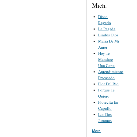
Mich.
Disco
Rayado
La Pagada
Lindos Ojos
Maria De Mi
Amor
Hoy Te
Mandare
Una Carta
Aprendimiento
Fracasado
Flor Del Rio
Porqué Te
Quiero
Florecita En
Capullo
Los Dos
Juramos
More