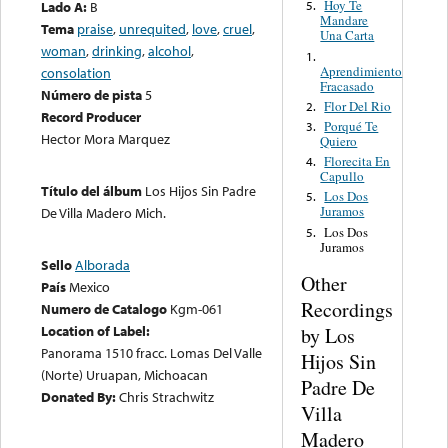
Hoy Te
Lado A:
B
5.
Mandare
Tema
praise
,
unrequited
,
love
,
cruel
,
Una Carta
woman
,
drinking
,
alcohol
,
1.
Aprendimiento
consolation
Fracasado
Número de pista
5
Flor Del Rio
2.
Record Producer
Porqué Te
3.
Hector Mora Marquez
Quiero
Florecita En
4.
Capullo
Título del álbum
Los Hijos Sin Padre
Los Dos
5.
Juramos
De Villa Madero Mich.
Los Dos
5.
Juramos
Sello
Alborada
Other
País
Mexico
Recordings
Numero de Catalogo
Kgm-061
Location of Label:
by Los
Panorama 1510 fracc. Lomas Del Valle
Hijos Sin
(Norte) Uruapan, Michoacan
Padre De
Donated By:
Chris Strachwitz
Villa
Madero