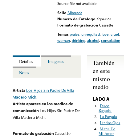
Source file not available
Sello
Alborada
Numero de Catalogo
Kgm-061
Formato de grabación
Cassette
Temas
praise
,
unrequited
,
love
,
cruel
,
woman
,
drinking
,
alcohol
,
consolation
También
Detalles
Imagenes
en este
Notas
mismo
medio
Artista
Los Hijos Sin Padre De Villa
Madero Mich.
LADO A
Artista aparece en los medios de
Disco
1.
Rayado
comunicación
Los Hijos Sin Padre De
La Pagada
2.
Villa Madero Mich.
Lindos Ojos
3.
Maria De
4.
Formato de grabación
Cassette
Mi Amor