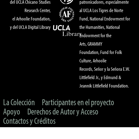
del UCLA Chicano Studies
patronicadores, especialmente
Research Center,
al UCLA Los Tigres de Norte
el Arhoolie Foundation,
Fund, National Endowment for
y del UCLA Digital Library
the Humanities, National
Endowment for the
Arts, GRAMMY
Foundation, Fund for Folk
Culture, Arhoolie
Records, Señor y la Señora E.W.
Littlefield Jr., y Edmund &
Jeannik Littlefield Foundation.
La Colección
Participantes en el proyecto
Apoyo
Derechos de Autor y Acceso
Contactos y Créditos
© 2022 UC Regents & The Arhoolie Foundation