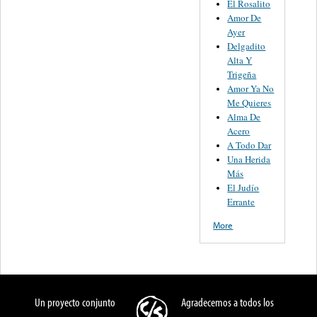
El Rosalito
Amor De
Ayer
Delgadito
Alta Y
Trigeña
Amor Ya No
Me Quieres
Alma De
Acero
A Todo Dar
Una Herida
Más
El Judío
Errante
More
Un proyecto conjunto
Agradecemos a todos los