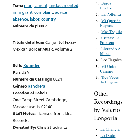
Besos
4.
Tema
man
,
lament
,
undocumented
,
Besitos
immigrant
,
complaint
,
advice
,
La Pollerita
5.
absence
,
labor
,
country
Mi Querida
6.
Reynosa
Número de pista
4
Mas Tequila
1.
Cruzare La
2.
Título del álbum
Conjunto! Texas-
Frontera
Llorando A
Mexican Border Music, Volume 2
3.
Mares
Los Ilegales
4.
Sello
Rounder
Mi Unico
5.
Camino
País
USA
Tres Veces
6.
Numero de Catalogo
6024
Te Engañe
Género
Ranchera
Other
Location of Label:
One Camp Street Cambridge,
Recordings
Massachusetts 02140
by Valerio
Staff Notes:
Licensed from: Ideal
Longoria
Records.
Donated By:
Chris Strachwitz
La Chancla
Lo Dudo