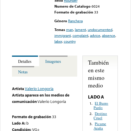
Sello
Rounder
Numero de Catalogo
6024
Formato de grabación
33
Género
Ranchera
Temas
man
,
lament
,
undocumented
,
immigrant
,
complaint
,
advice
,
absence
,
labor
,
country
También
Detalles
Imagenes
en este
Notas
mismo
medio
Artista
Valerio Longoria
Artista aparece en los medios de
LADO A
comunicación
Valerio Longoria
El Burro
1.
Pardo
Destino
2.
Formato de grabación
33
Cruel
Lado A:
b
Picame
3.
Araña
Condición:
VG+