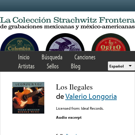
Skip to main content
Inicio
Búsqueda
Canciones
Artistas
Sellos
Blog
Español
Los Ilegales
de
Valerio Longoria
Licensed from: Ideal Records.
Audio excerpt
Error loading media: File
could not be played