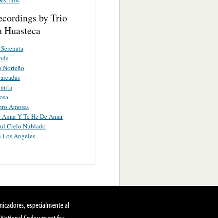
ecordings by Trio
 Huasteca
Serenata
inda
o Norteño
arcadas
omita
osa
ro Amores
e Amar Y Te He De Amar
ul Cielo Nublado
 Los Angeles
nicadores, especialmente al
, National Endowment for