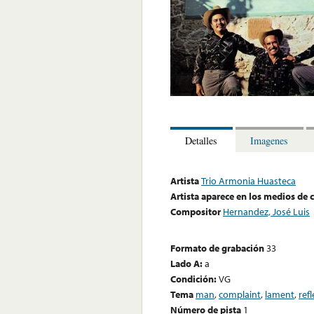
Detalles
Imagenes
Artista
Trio Armonia Huasteca
Artista aparece en los medios de
Compositor
Hernandez, José Luis
Formato de grabación
33
Lado A:
a
Condición:
VG
Tema
man
,
complaint
,
lament
,
ref
Número de pista
1