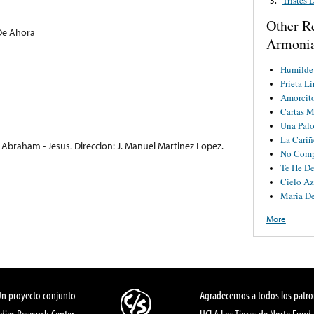
Other R
De Ahora
Armonia
Humilde 
Prieta L
Amorcit
Cartas M
Una Pal
La Cariñ
 Abraham - Jesus. Direccion: J. Manuel Martinez Lopez.
No Comp
Te He D
Cielo Az
Maria De
More
Un proyecto conjunto
Agradecemos a todos los patro
dies Research Center,
UCLA Los Tigres de Norte Fund