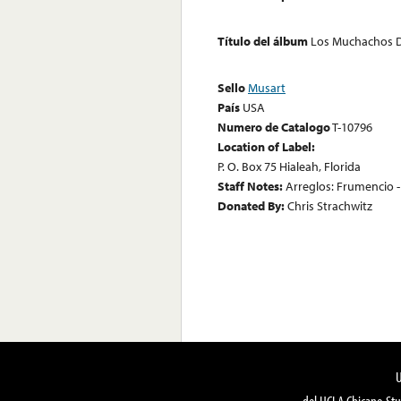
Título del álbum
Los Muchachos 
Sello
Musart
País
USA
Numero de Catalogo
T-10796
Location of Label:
P. O. Box 75 Hialeah, Florida
Staff Notes:
Arreglos: Frumencio -
Donated By:
Chris Strachwitz
del UCLA Chicano Stu