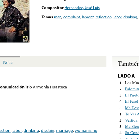
Compositor
Hernandez, José Luis
Temas
man
,
complaint
,
lament
,
reflection
,
labor
,
drinking
,
También
Notas
LADO A
Los Muc
1.
 comunicación
Trio Armonia Huasteca
Palomita
2.
El Priet
3.
El Farol
4.
Me Dest
5.
Te Vas 
1.
Vestida
2.
Me Sien
3.
lection
,
labor
,
drinking
,
disdain
,
marriage
,
womanizing
Su Con
4.
Tristes 
5.