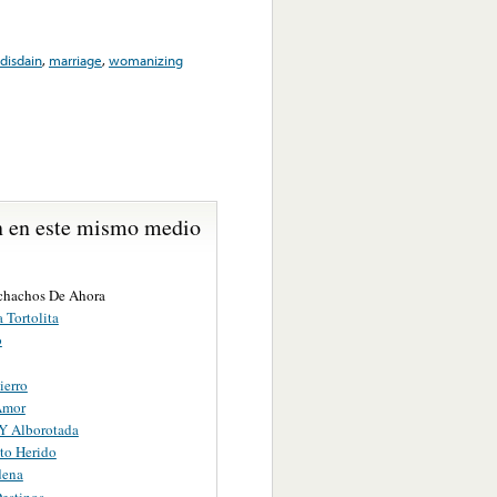
disdain
,
marriage
,
womanizing
 en este mismo medio
hachos De Ahora
 Tortolita
o
ierro
Amor
 Y Alborotada
to Herido
dena
Destinos