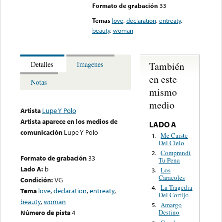
Formato de grabación
33
Temas
love
,
declaration
,
entreaty
,
beauty
,
woman
También
Detalles
Imagenes
en este
Notas
mismo
medio
Artista
Lupe Y Polo
Artista aparece en los medios de
LADO A
comunicación
Lupe Y Polo
Me Caiste
1.
Del Cielo
Comprendí
2.
Formato de grabación
33
Tu Pena
Lado A:
b
Los
3.
Caracoles
Condición:
VG
La Tragedia
4.
Tema
love
,
declaration
,
entreaty
,
Del Cortijo
beauty
,
woman
Amargo
5.
Número de pista
4
Destino