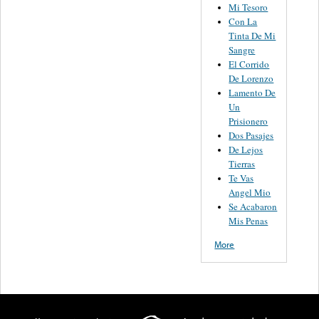
Mi Tesoro
Con La
Tinta De Mi
Sangre
El Corrido
De Lorenzo
Lamento De
Un
Prisionero
Dos Pasajes
De Lejos
Tierras
Te Vas
Angel Mio
Se Acabaron
Mis Penas
More