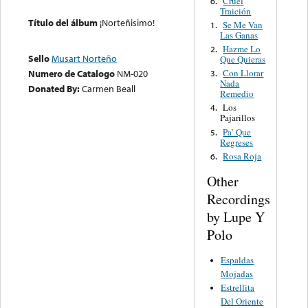
Cruel
6.
Traición
Título del álbum
¡Norteñisimo!
Se Me Van
1.
Las Ganas
Hazme Lo
2.
Sello
Musart Norteño
Que Quieras
Con Llorar
Numero de Catalogo
NM-020
3.
Nada
Donated By:
Carmen Beall
Remedio
Los
4.
Pajarillos
Pa’ Que
5.
Regreses
Rosa Roja
6.
Other
Recordings
by Lupe Y
Polo
Espaldas
Mojadas
Estrellita
Del Oriente