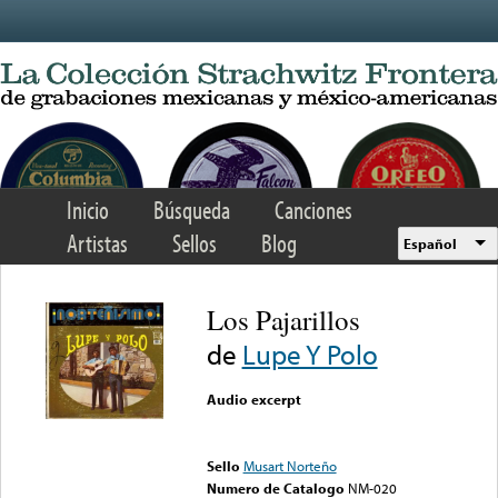
Skip to main content
Inicio
Búsqueda
Canciones
Artistas
Sellos
Blog
Español
Los Pajarillos
de
Lupe Y Polo
Audio excerpt
Error loading media: File
could not be played
Sello
Musart Norteño
Numero de Catalogo
NM-020