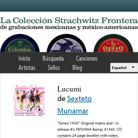
Skip to main content
Inicio
Búsqueda
Canciones
Artistas
Sellos
Blog
Español
Lucumi
de
Sexteto
Munamar
“Sones 1930”. Original matrix and / or
release #’s: HV33004 &amp; 41345. CD
contains 24 page booklet with notes,