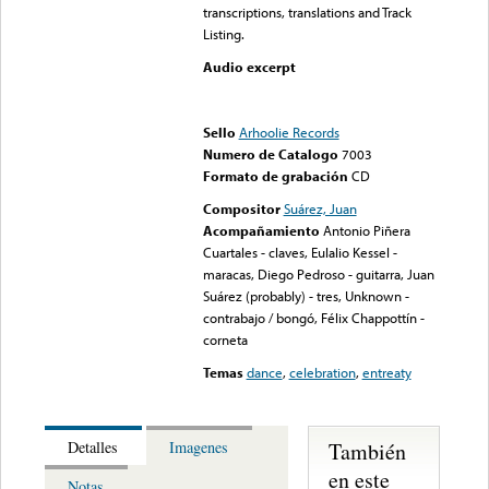
transcriptions, translations and Track
Listing.
Audio excerpt
Error loading media: File
could not be played
Sello
Arhoolie Records
Numero de Catalogo
7003
Formato de grabación
CD
Compositor
Suárez, Juan
Acompañamiento
Antonio Piñera
Cuartales - claves, Eulalio Kessel -
maracas, Diego Pedroso - guitarra, Juan
Suárez (probably) - tres, Unknown -
contrabajo / bongó, Félix Chappottín -
corneta
Temas
dance
,
celebration
,
entreaty
También
Detalles
Imagenes
en este
Notas