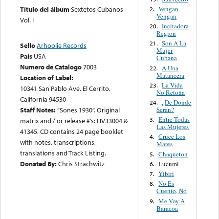
Vengan
Título del álbum
Sextetos Cubanos -
2.
Vengan
Vol. I
Incitadora
20.
Region
Son A La
21.
Sello
Arhoolie Records
Mujer
País
USA
Cubana
Numero de Catalogo
7003
A Una
22.
Matancera
Location of Label:
La Vida
23.
10341 San Pablo Ave. El Cerrito,
No Retoña
California 94530
¿De Donde
24.
Seran?
Staff Notes:
“Sones 1930”. Original
Entre Todas
3.
matrix and / or release #’s: HV33004 &
Las Mujeres
41345. CD contains 24 page booklet
Cruce Los
4.
with notes, transcriptions,
Mares
translations and Track Listing.
Chaqueton
5.
Donated By:
Chris Strachwitz
Lucumi
6.
Yibiri
7.
No Es
8.
Cuento, No
Me Voy A
9.
Baracoa