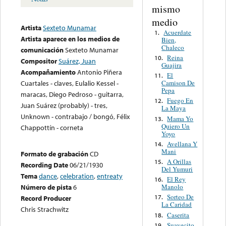
mismo
medio
Artista
Sexteto Munamar
Acuerdate
1.
Artista aparece en los medios de
Bien,
Chaleco
comunicación
Sexteto Munamar
Reina
10.
Compositor
Suárez, Juan
Guajira
Acompañamiento
Antonio Piñera
El
11.
Camison De
Cuartales - claves, Eulalio Kessel -
Pepa
maracas, Diego Pedroso - guitarra,
Fuego En
12.
Juan Suárez (probably) - tres,
La Maya
Unknown - contrabajo / bongó, Félix
Mama Yo
13.
Quiero Un
Chappottín - corneta
Yoyo
Avellana Y
14.
Mani
Formato de grabación
CD
A Orillas
15.
Recording Date
06/21/1930
Del Yumuri
Tema
dance
,
celebration
,
entreaty
El Rey
16.
Manolo
Número de pista
6
Sorteo De
17.
Record Producer
La Caridad
Chris Strachwitz
Caserita
18.
Suavecito
19.