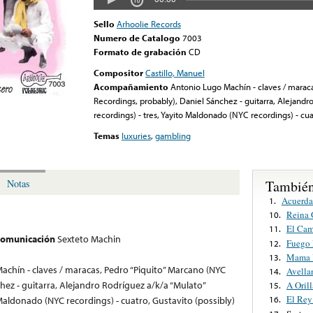
Sello
Arhoolie Records
Numero de Catalogo
7003
Formato de grabación
CD
Compositor
Castillo, Manuel
Acompañamiento
Antonio Lugo Machín - claves / marac
Recordings, probably), Daniel Sánchez - guitarra, Alejandr
recordings) - tres, Yayito Maldonado (NYC recordings) - cuat
Temas
luxuries
,
gambling
También
Notas
Acuerda
1.
Reina 
10.
El Cam
11.
 comunicación
Sexteto Machin
Fuego
12.
Mama 
13.
chín - claves / maracas, Pedro “Piquito” Marcano (NYC
Avella
14.
hez - guitarra, Alejandro Rodríguez a/k/a “Mulato”
A Oril
15.
El Re
 Maldonado (NYC recordings) - cuatro, Gustavito (possibly)
16.