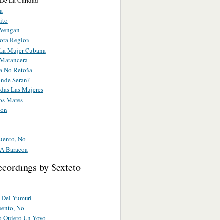
 De La Caridad
ta
ito
 Vengan
dora Region
La Mujer Cubana
Matancera
a No Retoña
nde Seran?
odas Las Mujeres
os Mares
ton
uento, No
A Baracoa
ecordings by Sexteto
s Del Yumuri
uento, No
 Quiero Un Yoyo