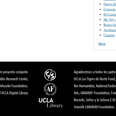
Fuego E
Corazon
El Cami
Me Voy 
Reina Gu
Avellan
Caserita
More
Un proyecto conjunto
Agradecemos a todos los patro
dies Research Center,
UCLA Los Tigres de Norte Fund
 Arhoolie Foundation,
the Humanities, National End
l UCLA Digital Library
Arts, GRAMMY Foundation, Fund
Records, Señor y la Señora E.W. 
Jeannik Littlefield Foundation.