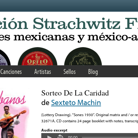
Canciones
Artistas
Sellos
Blog
Sorteo De La Caridad
de
Sexteto Machin
(Lottery Drawing). “Sones 1930”. Original matrix and / or 
32671A. CD contains 24 page booklet with notes, transcripti
Audio excerpt
00:00