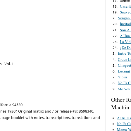
Sorteo
17.
Caseri
18.
Suavec
19.
Vengan
2.
Incita
20.
Son A 
21.
A Una 
22.
La Vid
23.
¿De Do
24.
Entre T
3.
Cruce L
4.
- Vol. I
Chaque
5.
Lucumi
6.
Yibiri
7.
No Es C
8.
Me Voy 
9.
Other R
lifornia 94530
Machin
nes 1930”. Original matrix and / or release #’s: BS98340,
page booklet with notes, transcriptions, translations and
A Orilla
No Es C
Mama Yo