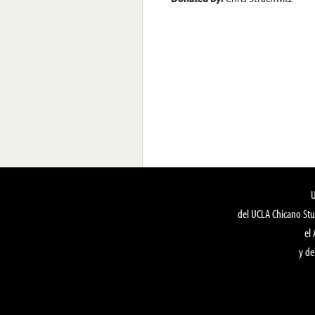
del UCLA Chicano Stu
el
y de