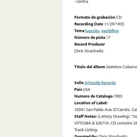
- contra
Formato de grabación
CD
Recording Date
11/29/1935
Tema
luxuries
,
gambling
Número de pista
17
Record Producer
Chris Strachwitz
Título del álbum
Sextetos Cubanos 
Sello
Arhoolie Records
País
USA
Numero de Catalogo
7003
Location of Label:
10341 San Pablo Ave. El Cerrito, Ca
Staff Notes:
(Lottery Drawing). “So
Vi75538A & 32671A. CD contains 24 
Track Listing.
Donated By:
Chris Strachwitz