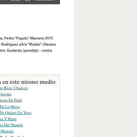
as, Pedro “Piquito” Marcano (NYC
o Rodríguez a/k/a “Mulato” (Havana
ro, Gustavito (possibly) - contra
 en este mismo medio
te Bien, Chaleco
Guajira
ison De Pepa
 En La Maya
Yo Quiero Un Yoyo
na Y Mani
las Del Yumuri
y Manolo