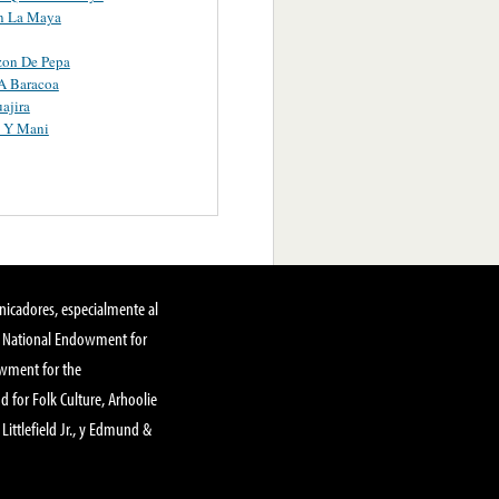
n La Maya
zon De Pepa
A Baracoa
ajira
a Y Mani
nicadores, especialmente al
, National Endowment for
owment for the
 for Folk Culture, Arhoolie
Littlefield Jr., y Edmund &