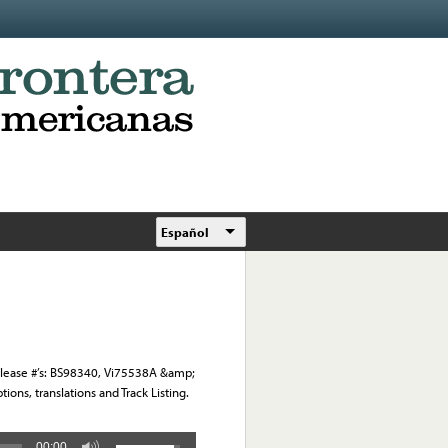
Español
release #’s: BS98340, Vi75538A &amp;
ons, translations and Track Listing.
00:00