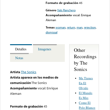
Formato de grabación
45
Género
Vals Ranchero
Acompañamiento
vocal: Enrique
Aleman
Temas
woman
,
return
,
man
,
rejection
,
dismissal
Other
Detalles
Imagenes
Recordings
Notas
by The
Sonics
Artista
The Sonics
Artista aparece en los medios de
Me Tienes
comunicación
The Sonics
En El
Olvido
Acompañamiento
vocal: Enrique
El Mundo
Aleman
Es Mio
Como El
Formato de grabación
45
Polo Blanco