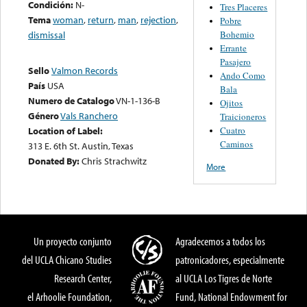
Condición:
N-
Tres Placeres
Tema
woman
,
return
,
man
,
rejection
,
Pobre
Bohemio
dismissal
Errante
Pasajero
Sello
Valmon Records
Ando Como
País
USA
Bala
Numero de Catalogo
VN-1-136-B
Ojitos
Género
Vals Ranchero
Traicioneros
Cuatro
Location of Label:
Caminos
313 E. 6th St. Austin, Texas
Donated By:
Chris Strachwitz
More
Un proyecto conjunto
Agradecemos a todos los
del UCLA Chicano Studies
patronicadores, especialmente
Research Center,
al UCLA Los Tigres de Norte
el Arhoolie Foundation,
Fund, National Endowment for