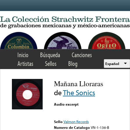
Skip to main content
Inicio
Búsqueda
Canciones
Artistas
Sellos
Blog
Español
Mañana Lloraras
de
The Sonics
Audio excerpt
Error loading media: File
could not be played
Sello
Valmon Records
Numero de Catalogo
VN-1-136-B