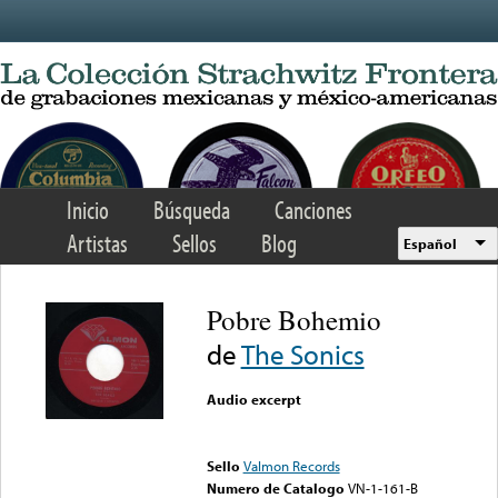
Skip to main content
Inicio
Búsqueda
Canciones
Artistas
Sellos
Blog
Español
Pobre Bohemio
de
The Sonics
Audio excerpt
Error loading media: File
could not be played
Sello
Valmon Records
Numero de Catalogo
VN-1-161-B