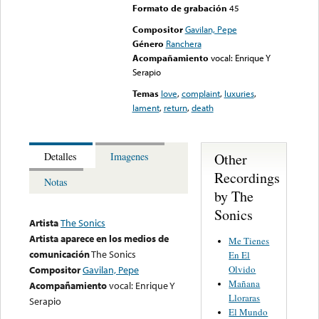
Formato de grabación
45
Compositor
Gavilan, Pepe
Género
Ranchera
Acompañamiento
vocal: Enrique Y
Serapio
Temas
love
,
complaint
,
luxuries
,
lament
,
return
,
death
Other
Detalles
Imagenes
Recordings
Notas
by The
Sonics
Artista
The Sonics
Artista aparece en los medios de
Me Tienes
comunicación
The Sonics
En El
Olvido
Compositor
Gavilan, Pepe
Mañana
Acompañamiento
vocal: Enrique Y
Lloraras
Serapio
El Mundo