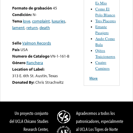
Es Mio
Formato de grabación
45
Como El
Condición:
N-
Polo Blanco
Tres Placeres
Tema
love
,
complaint
,
luxuries
,
Errante
lament
,
return
,
death
Pasajero
Ando Como
Sello
Valmon Records
Bala
País
USA
Ojitos
Numero de Catalogo
VN-1-161-B
Traicioneros
Cuatro
Género
Ranchera
Caminos
Location of Label:
313 E. 6th St. Austin, Texas
More
Donated By:
Chris Strachwitz
Un proyecto conjunto
Agradecemos a todos los
del UCLA Chicano Studies
patronicadores, especialmente
Research Center,
al UCLA Los Tigres de Norte