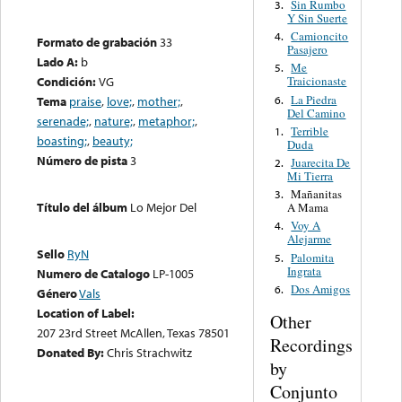
Sin Rumbo
3.
Y Sin Suerte
Camioncito
4.
Formato de grabación
33
Pasajero
Lado A:
b
Me
5.
Condición:
VG
Traicionaste
La Piedra
6.
Tema
praise
,
love;
,
mother;
,
Del Camino
serenade;
,
nature;
,
metaphor;
,
Terrible
1.
boasting;
,
beauty;
Duda
Número de pista
3
Juarecita De
2.
Mi Tierra
Mañanitas
3.
Título del álbum
Lo Mejor Del
A Mama
Voy A
4.
Alejarme
Sello
RyN
Palomita
5.
Ingrata
Numero de Catalogo
LP-1005
Dos Amigos
6.
Género
Vals
Location of Label:
Other
207 23rd Street McAllen, Texas 78501
Recordings
Donated By:
Chris Strachwitz
by
Conjunto