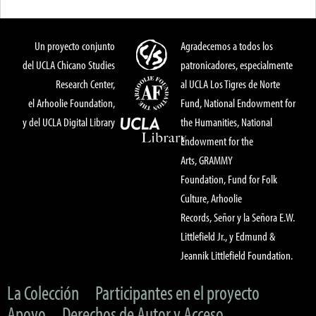
Un proyecto conjunto
Agradecemos a todos los
del UCLA Chicano Studies
patronicadores, especialmente
Research Center,
al UCLA Los Tigres de Norte
el Arhoolie Foundation,
Fund, National Endowment for
y del UCLA Digital Library
the Humanities, National
Endowment for the
Arts, GRAMMY
Foundation, Fund for Folk
Culture, Arhoolie
Records, Señor y la Señora E.W.
Littlefield Jr., y Edmund &
Jeannik Littlefield Foundation.
La Colección
Participantes en el proyecto
Apoyo
Derechos de Autor y Acceso