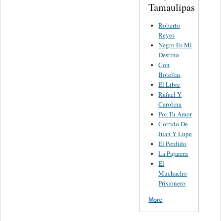
Tamaulipas
Roberto
Reyes
Negro Es Mi
Destino
Con
Botellas
El Libre
Rafael Y
Carolina
Por Tu Amor
Corrido De
Juan Y Lupe
El Perdido
La Pajarera
El
Muchacho
Prisionero
More