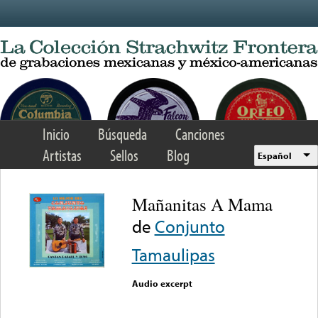
Skip to main content
Inicio
Búsqueda
Canciones
Artistas
Sellos
Blog
Español
Mañanitas A Mama
de
Conjunto
Tamaulipas
Audio excerpt
Error loading media: File
could not be played