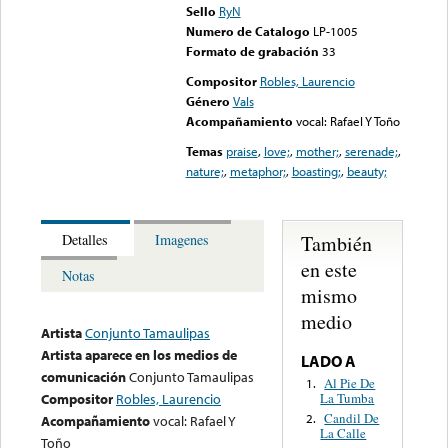
Sello
RyN
Numero de Catalogo
LP-1005
Formato de grabación
33
Compositor
Robles, Laurencio
Género
Vals
Acompañamiento
vocal: Rafael Y Toño
Temas
praise
,
love;
,
mother;
,
serenade;
,
nature;
,
metaphor;
,
boasting;
,
beauty;
También
Detalles
Imagenes
en este
Notas
mismo
medio
Artista
Conjunto Tamaulipas
Artista aparece en los medios de
LADO A
comunicación
Conjunto Tamaulipas
Al Pie De
1.
La Tumba
Compositor
Robles, Laurencio
Candil De
2.
Acompañamiento
vocal: Rafael Y
La Calle
Toño