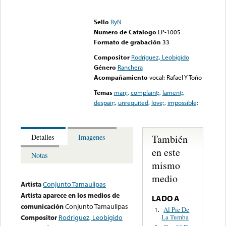
Error loading media: File
could not be played
Sello
RyN
Numero de Catalogo
LP-1005
Formato de grabación
33
Compositor
Rodriguez, Leobigido
Género
Ranchera
Acompañamiento
vocal: Rafael Y Toño
Temas
man;
,
complaint;
,
lament;
,
despair;
,
unrequited
,
love;
,
impossible;
También
Detalles
Imagenes
en este
Notas
mismo
medio
Artista
Conjunto Tamaulipas
Artista aparece en los medios de
LADO A
comunicación
Conjunto Tamaulipas
Al Pie De
1.
La Tumba
Compositor
Rodriguez, Leobigido