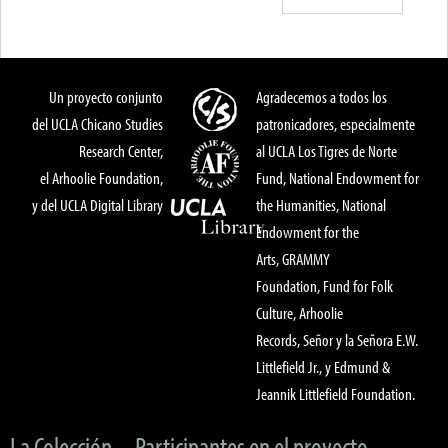
Un proyecto conjunto
Agradecemos a todos los
del UCLA Chicano Studies
patronicadores, especialmente
Research Center,
al UCLA Los Tigres de Norte
el Arhoolie Foundation,
Fund, National Endowment for
y del UCLA Digital Library
the Humanities, National
Endowment for the
Arts, GRAMMY
Foundation, Fund for Folk
Culture, Arhoolie
Records, Señor y la Señora E.W.
Littlefield Jr., y Edmund &
Jeannik Littlefield Foundation.
La Colección
Participantes en el proyecto