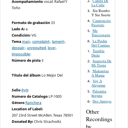
Candil De
2.
Acompañamiento
vocal: Rafael Y
La Calle
Toño
Sin Rumbo
3.
Y Sin Suerte
Camioncito
4.
Formato de grabación
33
Pasajero
Lado A:
a
Me
5.
Condición:
VG
Traicionaste
La Piedra
6.
Tema
man;
,
complaint;
,
lament;
,
Del Camino
despair;
,
unrequited
,
love;
,
Terrible
1.
impossible;
Duda
Número de pista
3
Juarecita De
2.
Mi Tierra
Mañanitas
3.
Título del álbum
Lo Mejor Del
A Mama
Voy A
4.
Alejarme
Sello
RyN
Palomita
5.
Ingrata
Numero de Catalogo
LP-1005
Dos Amigos
6.
Género
Ranchera
Location of Label:
Other
207 23rd Street McAllen, Texas 78501
Recordings
Donated By:
Chris Strachwitz
by