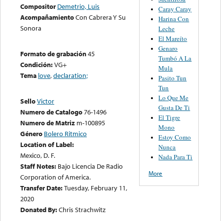
Compositor
Demetrio, Luis
Caray Caray
Acompañamiento
Con Cabrera Y Su
Harina Con
Sonora
Leche
El Mareíto
Genaro
Formato de grabación
45
Tumbó A La
Condición:
VG+
Mula
Tema
love
,
declaration;
Pasito Tun
Tun
Lo Que Me
Sello
Victor
Gusta De Ti
Numero de Catalogo
76-1496
El Tigre
Numero de Matriz
m-100895
Mono
Género
Bolero Ritmico
Estoy Como
Location of Label:
Nunca
Mexico, D. F.
Nada Para Ti
Staff Notes:
Bajo Licencia De Radio
More
Corporation of America.
Transfer Date:
Tuesday, February 11,
2020
Donated By:
Chris Strachwitz