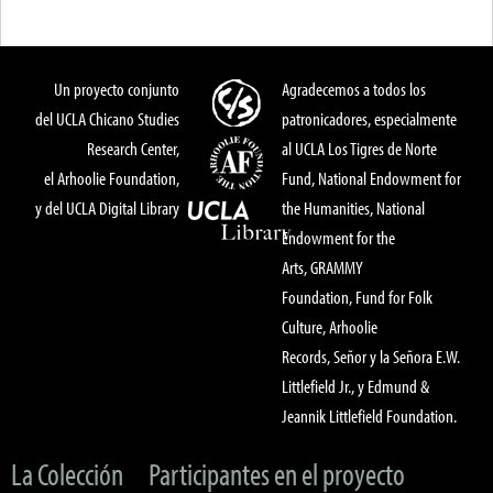
Un proyecto conjunto
Agradecemos a todos los
del UCLA Chicano Studies
patronicadores, especialmente
Research Center,
al UCLA Los Tigres de Norte
el Arhoolie Foundation,
Fund, National Endowment for
y del UCLA Digital Library
the Humanities, National
Endowment for the
Arts, GRAMMY
Foundation, Fund for Folk
Culture, Arhoolie
Records, Señor y la Señora E.W.
Littlefield Jr., y Edmund &
Jeannik Littlefield Foundation.
La Colección
Participantes en el proyecto