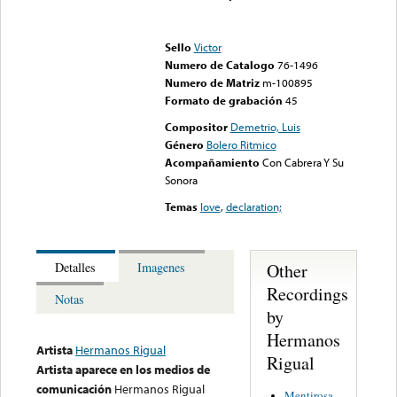
Error loading media: File
could not be played
Sello
Victor
Numero de Catalogo
76-1496
Numero de Matriz
m-100895
Formato de grabación
45
Compositor
Demetrio, Luis
Género
Bolero Ritmico
Acompañamiento
Con Cabrera Y Su
Sonora
Temas
love
,
declaration;
Other
Detalles
Imagenes
Recordings
Notas
by
Hermanos
Artista
Hermanos Rigual
Rigual
Artista aparece en los medios de
comunicación
Hermanos Rigual
Mentirosa