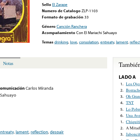
Sello
El Zarape
Numero de Catalogo
ZLP-1103
Formato de grabación
33
Género
Canción Ranchera
Acompañamiento
Con El Mariachi Sahuayo
Temas
drinking
,
love
,
consolation
,
entreaty
,
lament
,
reflec
También
Notas
LADO A
Los Ojo
1.
 comunicación
Carlos Miranda
Borrach
2.
i Sahuayo
Oh Gran
3.
TNT
4.
Lo Pobr
5.
Una Ave
6.
Chiquiti
1.
A Mitad
2.
entreaty
,
lament
,
reflection
,
despair
Jabonci
3.