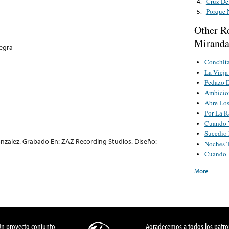
Cruz De
4.
Porque 
5.
Other R
Mirand
egra
Conchita
La Vieja
Pedazo 
Ambicio
Abre Lo
Por La R
Cuando 
Sucedio 
nzalez. Grabado En: ZAZ Recording Studios. Diseño:
Noches 
Cuando 
More
Un proyecto conjunto
Agradecemos a todos los patro