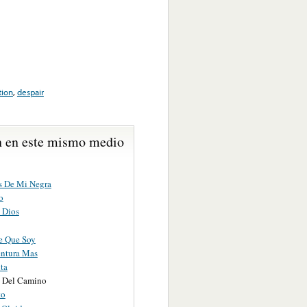
tion
,
despair
 en este mismo medio
s De Mi Negra
o
 Dios
e Que Soy
ntura Mas
ta
 Del Camino
to