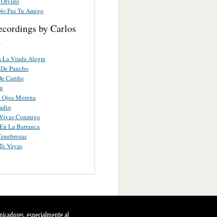
 Olvido
No Fui Tu Amigo
ecordings by Carlos
a
 La Viuda Alegre
 De Pancho
De Cariño
n
s Ojos Morena
adio
Vivas Conmigo
En La Barranca
Tenebrosas
Te Vayas
nicadores, especialmente al