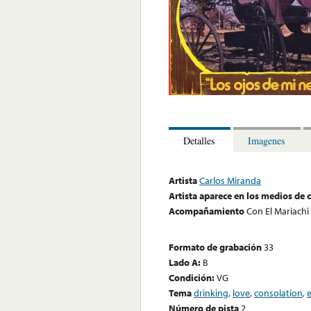
Detalles
Imagenes
Artista
Carlos Miranda
Artista aparece en los medios de
Acompañamiento
Con El Mariach
Formato de grabación
33
Lado A:
B
Condición:
VG
Tema
drinking
,
love
,
consolation
,
Número de pista
2