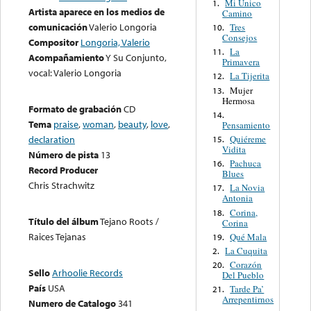
Mi Unico
1.
Artista aparece en los medios de
Camino
comunicación
Valerio Longoria
Tres
10.
Consejos
Compositor
Longoria, Valerio
La
11.
Acompañamiento
Y Su Conjunto,
Primavera
vocal: Valerio Longoria
La Tijerita
12.
Mujer
13.
Hermosa
Formato de grabación
CD
14.
Tema
praise
,
woman
,
beauty
,
love
,
Pensamiento
Quiéreme
declaration
15.
Vidita
Número de pista
13
Pachuca
16.
Record Producer
Blues
Chris Strachwitz
La Novia
17.
Antonia
Corina,
18.
Título del álbum
Tejano Roots /
Corina
Raices Tejanas
Qué Mala
19.
La Cuquita
2.
Corazón
20.
Sello
Arhoolie Records
Del Pueblo
País
USA
Tarde Pa’
21.
Arrepentirnos
Numero de Catalogo
341