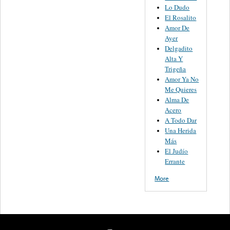
Lo Dudo
El Rosalito
Amor De
Ayer
Delgadito
Alta Y
Trigeña
Amor Ya No
Me Quieres
Alma De
Acero
A Todo Dar
Una Herida
Más
El Judío
Errante
More