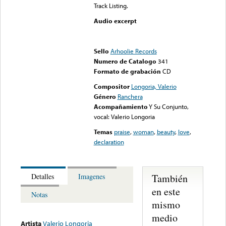
Track Listing.
Audio excerpt
Error loading media: File
could not be played
Sello
Arhoolie Records
Numero de Catalogo
341
Formato de grabación
CD
Compositor
Longoria, Valerio
Género
Ranchera
Acompañamiento
Y Su Conjunto,
vocal: Valerio Longoria
Temas
praise
,
woman
,
beauty
,
love
,
declaration
También
Detalles
Imagenes
en este
Notas
mismo
medio
Artista
Valerio Longoria