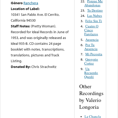
Porque Me
22.
Género
Ranchera
Abandonas
Location of Label:
Tu Destino
23.
10341 San Pablo Ave. El Cerrito,
Las Nubes
24.
California 94530
Feliz Sin Ti
3.
Staff Notes:
(Pretty Woman).
Cuatro O
4.
Cinco
Recorded for Ideal Records in June of
Farolazos
1953, and was originally released as
Ausencia
5.
Ideal 935-B. CD contains 24 page
Por Tu
6.
Ausencia
booklet with notes, transcriptions,
Mi Pecosita
7.
translations, pictures and Track
Gregorio
8.
Listing.
Cortez
Donated By:
Chris Strachwitz
Un
9.
Recuerdo
Quedó
Other
Recordings
by Valerio
Longoria
La Chancla