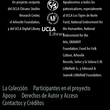
Un proyecto conjunto
Agradecemos a todos los
del UCLA Chicano Studies
patronicadores, especialmente
Research Center,
al UCLA Los Tigres de Norte
el Arhoolie Foundation,
Fund, National Endowment for
y del UCLA Digital Library
the Humanities, National
Endowment for the
Arts, GRAMMY
Foundation, Fund for Folk
Culture, Arhoolie
Records, Señor y la Señora E.W.
Littlefield Jr., y Edmund &
Jeannik Littlefield Foundation.
La Colección
Participantes en el proyecto
Apoyo
Derechos de Autor y Acceso
Contactos y Créditos