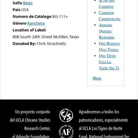
Sello
Bego
Cumples
País
USA
Camaron
Numero de Catalogo
BG-111+
Camaroncito
Género
Ranchera
Aunque
Location of Label:
Quieras
808 South 24th Street McAllen, Texas
Borrarme
Que Bonitos
Donated By:
Chris Strachwitz
Ojos Tienes
Que Triste
Esta La
Tarde Sin Ti
More
Un proyecto conjunto
Agradecemos a todos los
del UCLA Chicano Studies
patronicadores, especialmente
Research Center,
al UCLA Los Tigres de Norte
el Arhoolie Foundation,
Fund, National Endowment for