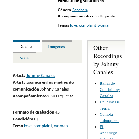
Formato de grabación
45
Género
Ranchera
Acompañamiento
Y Su Orquesta
Temas
love
,
complaint
,
woman
Other
Detalles
Imagenes
Recordings
Notas
by Johnny
Canales
Artista
Johnny Canales
Artista aparece en los medios de
Bailando
comunicación
Johnny Canales
Con Johnny
Canales
Acompañamiento
Y Su Orquesta
Un Puño De
Tierra
Formato de grabación
45
Cumbia
Condición:
E+
Tubarquera
Tema
love
,
complaint
,
woman
El
Andariego
Si No Me