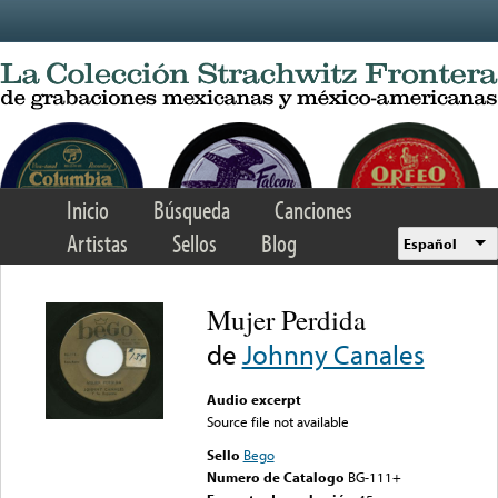
Skip to main content
Inicio
Búsqueda
Canciones
Artistas
Sellos
Blog
Español
Mujer Perdida
de
Johnny Canales
Audio excerpt
Source file not available
Sello
Bego
Numero de Catalogo
BG-111+