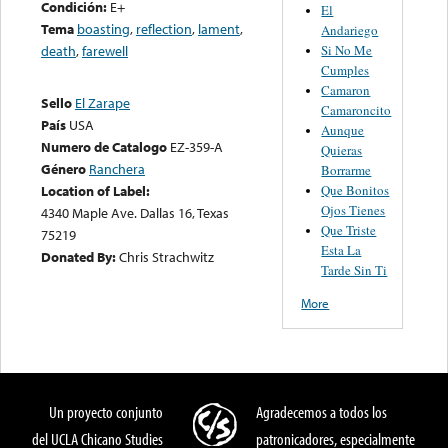
Condición:
E+
El
Tema
boasting
,
reflection
,
lament
,
Andariego
Si No Me
death
,
farewell
Cumples
Camaron
Sello
El Zarape
Camaroncito
País
USA
Aunque
Numero de Catalogo
EZ-359-A
Quieras
Género
Ranchera
Borrarme
Que Bonitos
Location of Label:
Ojos Tienes
4340 Maple Ave. Dallas 16, Texas
Que Triste
75219
Esta La
Donated By:
Chris Strachwitz
Tarde Sin Ti
More
Un proyecto conjunto
Agradecemos a todos los
del UCLA Chicano Studies
patronicadores, especialmente