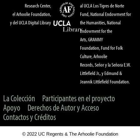
Research Center,
al UCLA Los Tigres de Norte
el Arhoolie Foundation,
Fund, National Endowment for
y del UCLA Digital Library
the Humanities, National
Endowment for the
Arts, GRAMMY
Foundation, Fund for Folk
Culture, Arhoolie
Records, Señor y la Señora E.W.
Littlefield Jr., y Edmund &
Jeannik Littlefield Foundation.
La Colección
Participantes en el proyecto
Apoyo
Derechos de Autor y Acceso
Contactos y Créditos
© 2022 UC Regents & The Arhoolie Foundation