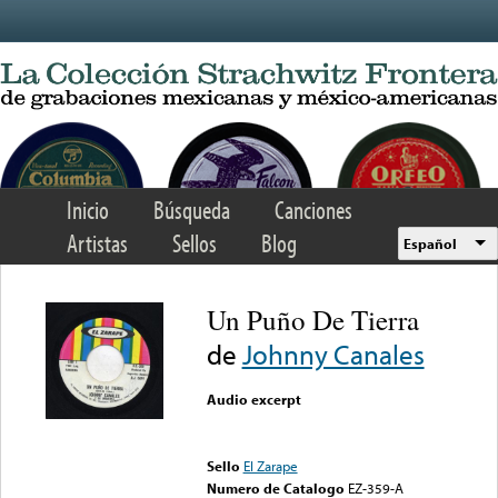
Skip to main content
Inicio
Búsqueda
Canciones
Artistas
Sellos
Blog
Español
Un Puño De Tierra
de
Johnny Canales
Audio excerpt
Error loading media: File
could not be played
Sello
El Zarape
Numero de Catalogo
EZ-359-A