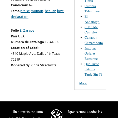
Tierra
Condición:
N-
Cumbia
Tema
praise
,
woman
,
beauty
,
love
,
Tubarquera
El
declaration
Andariego
Si No Me
Sello
El Zarape
Cumples
País
USA
Camaron
Numero de Catalogo
EZ-416-A
Camaroncito
Location of Label:
Aunque
Quieras
4340 Maple Ave. Dallas 16, Texas
Borrarme
75219
Que Triste
Donated By:
Chris Strachwitz
Esta La
Tarde Sin Ti
More
Un proyecto conjunto
Agradecemos a todos los