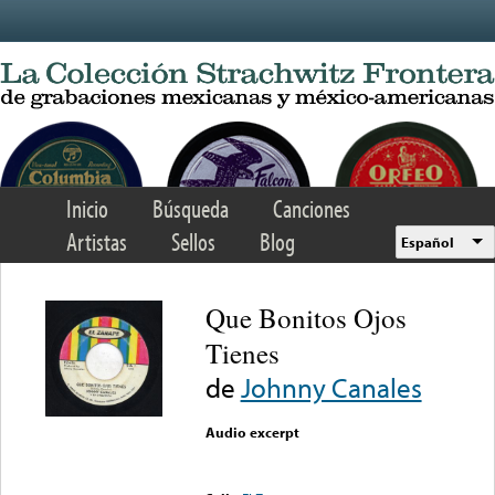
Skip to main content
Inicio
Búsqueda
Canciones
Artistas
Sellos
Blog
Español
Que Bonitos Ojos
Tienes
de
Johnny Canales
Audio excerpt
Error loading media: File
could not be played