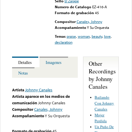
Sello
El Zarape
Numero de Catalogo
EZ-416-A
Formato de grabación
45
Compositor
Canales, Johnny
Acompañamiento
Y Su Orquesta
Temas
praise
,
woman
,
beauty
,
love
,
declaration
Other
Detalles
Imagenes
Recordings
Notas
by Johnny
Canales
Artista
Johnny Canales
Artista aparece en los medios de
Bailando
comunicación
Johnny Canales
Con Johnny
Canales
Compositor
Canales, Johnny
Mujer
Acompañamiento
Y Su Orquesta
Perdida
Un Puño De
Formato de grabación
45