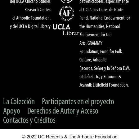
del UCLA Chicano Studies
patronicadores, especialmente
Research Center,
al UCLA Los Tigres de Norte
el Arhoolie Foundation,
Fund, National Endowment for
y del UCLA Digital Library
the Humanities, National
Endowment for the
Arts, GRAMMY
Foundation, Fund for Folk
Culture, Arhoolie
Records, Señor y la Señora E.W.
Littlefield Jr., y Edmund &
Jeannik Littlefield Foundation.
La Colección
Participantes en el proyecto
Apoyo
Derechos de Autor y Acceso
Contactos y Créditos
© 2022 UC Regents & The Arhoolie Foundation