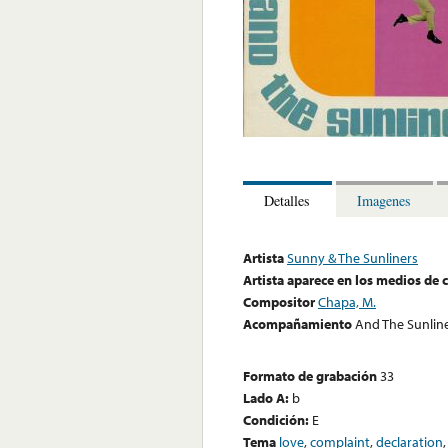
Detalles
Imagenes
Artista
Sunny & The Sunliners
Artista aparece en los medios de
Compositor
Chapa, M.
Acompañamiento
And The Sunlin
Formato de grabación
33
Lado A:
b
Condición:
E
Tema
love
,
complaint
,
declaration