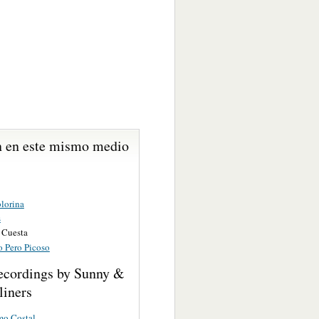
 en este mismo medio
lorina
s
 Cuesta
o Pero Picoso
ecordings by Sunny &
liners
mo Costal