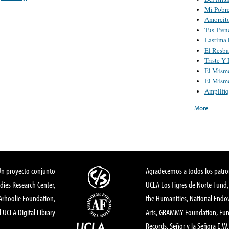
Mi Pobr
Amorcit
Tus Tren
Lastima 
El Resba
Triste Y
El Mism
El Mism
Amplifiq
More
Un proyecto conjunto
Agradecemos a todos los patro
dies Research Center,
UCLA Los Tigres de Norte Fund
 Arhoolie Foundation,
the Humanities, National End
l UCLA Digital Library
Arts, GRAMMY Foundation, Fund
Records, Señor y la Señora E.W. 