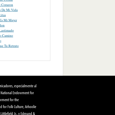
e Corazon
o De Mi Vida
citas
Es Mi Mujer
lon
 Lastimado
o Camino
o
ue Tu Retrato
nicadores, especialmente al
, National Endowment for
owment for the
 for Folk Culture, Arhoolie
Littlefield Jr., y Edmund &