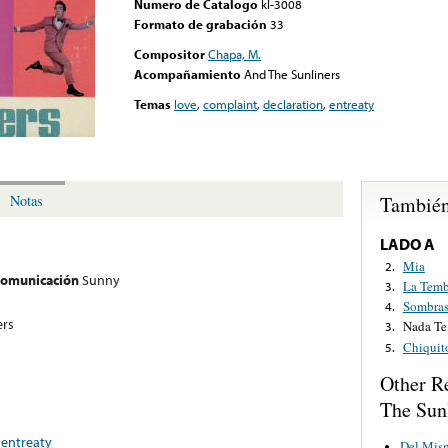
Numero de Catalogo
kl-3008
Formato de grabación
33
Compositor
Chapa, M.
Acompañamiento
And The Sunliners
Temas
love
,
complaint
,
declaration
,
entreaty
También
Notas
LADO A
Mia
2.
 comunicación
Sunny
La Temb
3.
Sombra
4.
ers
Nada Te
3.
Chiquit
5.
Other R
The Sun
,
entreaty
Del Mis