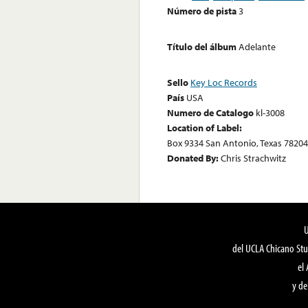
Número de pista
3
Título del álbum
Adelante
Sello
Key Loc Records
País
USA
Numero de Catalogo
kl-3008
Location of Label:
Box 9334 San Antonio, Texas 78204
Donated By:
Chris Strachwitz
del UCLA Chicano Stu
el
y de