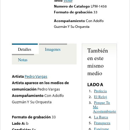
Sello
Victor
Numero de Catalogo
LPM-1456
Formato de grabación
33
Acompañamiento
Con Adolfo
Guzmán Y Su Orquesta
También
Detalles
Imagenes
en este
Notas
mismo
medio
Artista
Pedro Vargas
Artista aparece en los medios de
LADO A
comunicación
Pedro Vargas
Profecia
1.
Acompañamiento
Con Adolfo
El Reloj
2.
Guzmán Y Su Orquesta
Porque Tu
3.
Me
Acostumbraste
Formato de grabación
33
La Barca
4.
Franqueza
Lado A:
b
5.
Espérame
6.
Condición:
Ex