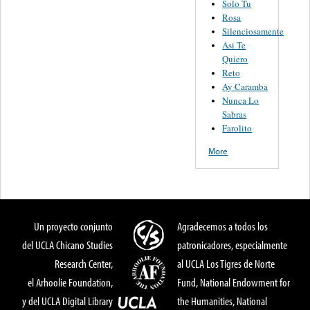
Solo Tu
Rosa
Silenciosamente
Asi Te
Quiero
Reto
Ay Caramba
Nunca Lo
Sabras
Farolito
More
Un proyecto conjunto
Agradecemos a todos los
del UCLA Chicano Studies
patronicadores, especialmente
Research Center,
al UCLA Los Tigres de Norte
el Arhoolie Foundation,
Fund, National Endowment for
y del UCLA Digital Library
the Humanities, National