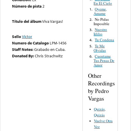
En El Cielo
Número de pista
2
Oyeme,
1.
Amame
No Pidas
2.
Título del álbum
Viva Vargas!
Imposible
Nuestro
3.
Idilio
Sello
Victor
Tu Condena
4.
Numero de Catalogo
LPM-1456
Te Me
5.
Staff Notes:
Grabado en Cuba.
Olvidas
Donated By:
Chris Strachwitz
Cuentame
6.
Tus Penas De
Amor
Other
Recordings
by Pedro
Vargas
Quizás,
Quizás
Vuelve Otra
Vez