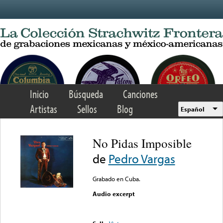
Skip to main content
Inicio
Búsqueda
Canciones
Artistas
Sellos
Blog
Español
No Pidas Imposible
de
Pedro Vargas
Grabado en Cuba.
Audio excerpt
Error loading media: File
could not be played