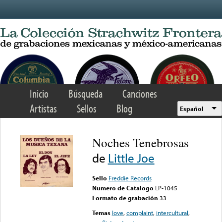
Skip to main content
Inicio
Búsqueda
Canciones
Artistas
Sellos
Blog
Español
Noches Tenebrosas
de
Little Joe
Sello
Freddie Records
Numero de Catalogo
LP-1045
Formato de grabación
33
Temas
love
,
complaint
,
intercultural
,