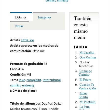
conflict
,
entreaty
También
Detalles
Imagenes
en este
Notas
mismo
medio
Artista
Little Joe
Artista aparece en los medios de
LADO A
comunicación
Little Joe
Mi Jacalito
1.
Que Vacilon
2.
Noches
3.
Formato de grabación
33
Tenebrosas
Lado A:
a
Conmigo
4.
Condición:
VG
Cariñito
El Prieto
Tema
love
,
complaint
,
intercultural
,
5.
Cuando Te
6.
conflict
,
entreaty
Vuelva A Ver
Número de pista
3
Amor
1.
Bonito
Mi Pueblito
2.
Título del álbum
Los Dueños De La
La Pura
3.
Musica Texana con El Don Freddie