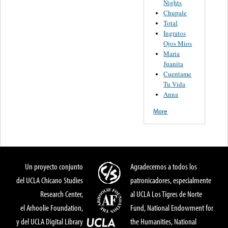
Nights
Chupale
Total
Ingratos
Ojos Mios
Maria
Juanita
Cuentame
Tu Vida
Anna
More
Un proyecto conjunto
Agradecemos a todos los
del UCLA Chicano Studies
patronicadores, especialmente
Research Center,
al UCLA Los Tigres de Norte
el Arhoolie Foundation,
Fund, National Endowment for
y del UCLA Digital Library
the Humanities, National