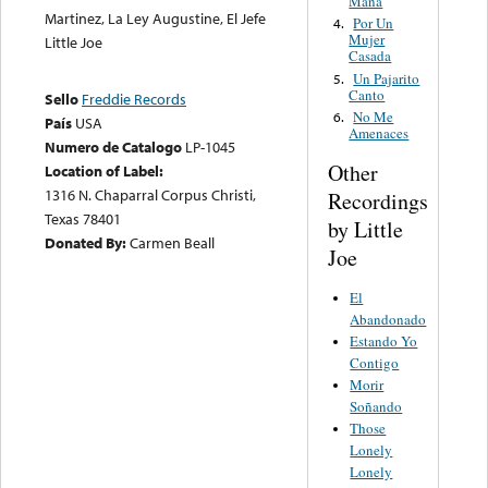
Maña
Martinez, La Ley Augustine, El Jefe
Por Un
4.
Mujer
Little Joe
Casada
Un Pajarito
5.
Canto
Sello
Freddie Records
No Me
6.
País
USA
Amenaces
Numero de Catalogo
LP-1045
Other
Location of Label:
1316 N. Chaparral Corpus Christi,
Recordings
Texas 78401
by Little
Donated By:
Carmen Beall
Joe
El
Abandonado
Estando Yo
Contigo
Morir
Soñando
Those
Lonely
Lonely