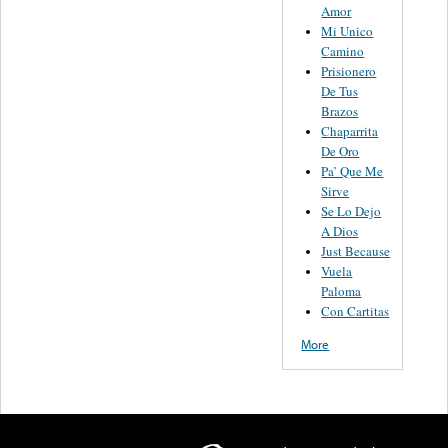
Amor
Mi Unico
Camino
Prisionero
De Tus
Brazos
Chaparrita
De Oro
Pa’ Que Me
Sirve
Se Lo Dejo
A Dios
Just Because
Vuela
Paloma
Con Cartitas
More