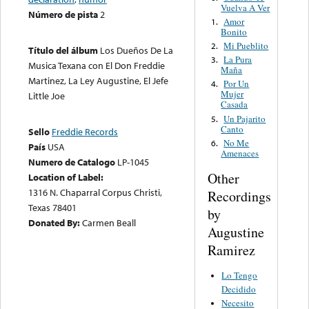
Vuelva A Ver
Número de pista
2
Amor
1.
Bonito
Mi Pueblito
2.
Título del álbum
Los Dueños De La
La Pura
3.
Musica Texana con El Don Freddie
Maña
Martinez, La Ley Augustine, El Jefe
Por Un
4.
Mujer
Little Joe
Casada
Un Pajarito
5.
Canto
Sello
Freddie Records
No Me
6.
País
USA
Amenaces
Numero de Catalogo
LP-1045
Other
Location of Label:
1316 N. Chaparral Corpus Christi,
Recordings
Texas 78401
by
Donated By:
Carmen Beall
Augustine
Ramirez
Lo Tengo
Decidido
Necesito