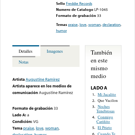
Sello
Freddie Records
Numero de Catalogo
LP-1045
Formato de grabación
33
Temas
praise
,
love
,
woman
,
declaration
,
humor
También
Detalles
Imagenes
en este
Notas
mismo
medio
Artista
Augustine Ramirez
Artista aparece en los medios de
LADO A
comunicación
Augustine Ramirez
Mi Jacalito
1.
Que Vacilon
2.
Noches
3.
Formato de grabación
33
Tenebrosas
Lado A:
a
Conmigo
4.
Condición:
VG
Cariñito
El Prieto
Tema
praise
,
love
,
woman
,
5.
Cuando Te
6.
declaration
,
humor