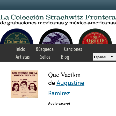
Skip to main content
Inicio
Búsqueda
Canciones
Artistas
Sellos
Blog
Español
Que Vacilon
de
Augustine
Ramirez
Audio excerpt
Error loading media: File
could not be played