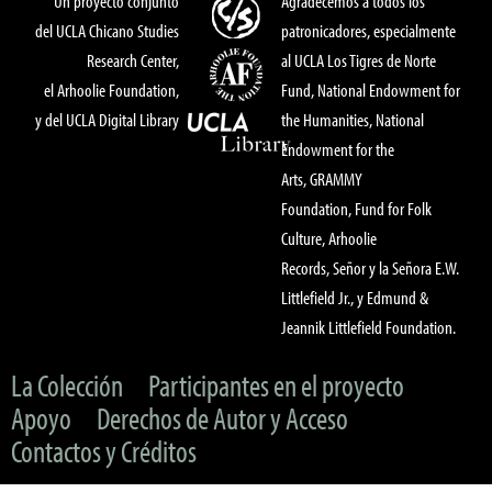
Un proyecto conjunto
Agradecemos a todos los
del UCLA Chicano Studies
patronicadores, especialmente
Research Center,
al UCLA Los Tigres de Norte
el Arhoolie Foundation,
Fund, National Endowment for
y del UCLA Digital Library
the Humanities, National
Endowment for the
Arts, GRAMMY
Foundation, Fund for Folk
Culture, Arhoolie
Records, Señor y la Señora E.W.
Littlefield Jr., y Edmund &
Jeannik Littlefield Foundation.
La Colección
Participantes en el proyecto
Apoyo
Derechos de Autor y Acceso
Contactos y Créditos