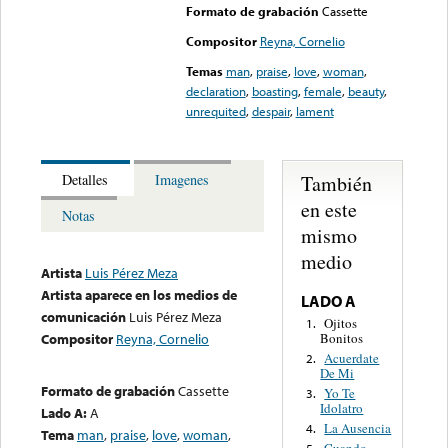
Formato de grabación
Cassette
Compositor
Reyna, Cornelio
Temas
man
,
praise
,
love
,
woman
,
declaration
,
boasting
,
female
,
beauty
,
unrequited
,
despair
,
lament
También
Detalles
Imagenes
en este
Notas
mismo
medio
Artista
Luis Pérez Meza
Artista aparece en los medios de
LADO A
comunicación
Luis Pérez Meza
Ojitos
1.
Bonitos
Compositor
Reyna, Cornelio
Acuerdate
2.
De Mi
Formato de grabación
Cassette
Yo Te
3.
Idolatro
Lado A:
A
La Ausencia
4.
Tema
man
,
praise
,
love
,
woman
,