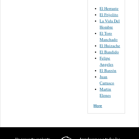
El Herrante
El Frijolito
La Vida Del
Hombre
El Toro
Manchado
El Huizache
El Bandido
Felipe
Angeles
El Barzón
Juan
Carrasco
Martin
Elenes
More