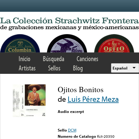
Skip to main content
Inicio
Búsqueda
Canciones
Artistas
Sellos
Blog
Español
Ojitos Bonitos
de
Luis Pérez Meza
Audio excerpt
Error loading media: File
could not be played
Sello
DCM
Numero de Catalogo
Kct-20350