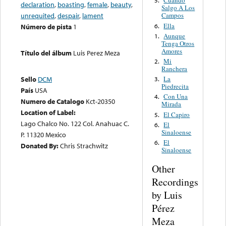
Cuando
5.
declaration
,
boasting
,
female
,
beauty
,
Salgo A Los
unrequited
,
despair
,
lament
Campos
Ella
6.
Número de pista
1
Aunque
1.
Tenga Otros
Amores
Título del álbum
Luis Perez Meza
Mi
2.
Ranchera
La
Sello
DCM
3.
Piedrecita
País
USA
Con Una
4.
Numero de Catalogo
Kct-20350
Mirada
Location of Label:
El Capiro
5.
Lago Chalco No. 122 Col. Anahuac C.
El
6.
Sinaloense
P. 11320 Mexico
El
6.
Donated By:
Chris Strachwitz
Sinaloense
Other
Recordings
by Luis
Pérez
Meza