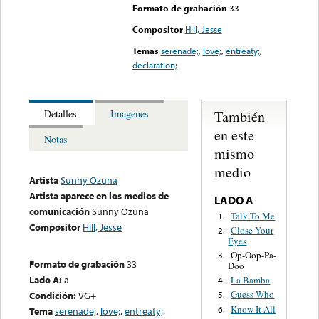
Formato de grabación
33
Compositor
Hill, Jesse
Temas
serenade;
,
love;
,
entreaty;
,
declaration;
También
Detalles
Imagenes
en este
Notas
mismo
medio
Artista
Sunny Ozuna
Artista aparece en los medios de
LADO A
comunicación
Sunny Ozuna
Talk To Me
1.
Compositor
Hill, Jesse
Close Your
2.
Eyes
Op-Oop-Pa-
3.
Formato de grabación
33
Doo
Lado A:
a
La Bamba
4.
Guess Who
Condición:
VG+
5.
Know It All
6.
Tema
serenade;
,
love;
,
entreaty;
,