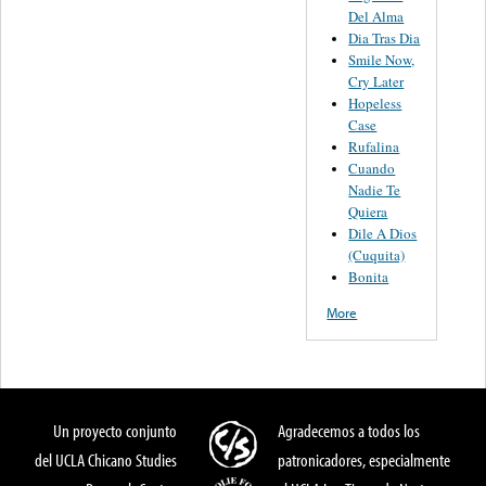
Del Alma
Dia Tras Dia
Smile Now,
Cry Later
Hopeless
Case
Rufalina
Cuando
Nadie Te
Quiera
Dile A Dios
(Cuquita)
Bonita
More
Un proyecto conjunto
Agradecemos a todos los
del UCLA Chicano Studies
patronicadores, especialmente