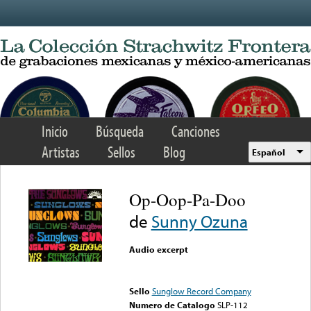
Skip to main content
Inicio
Búsqueda
Canciones
Artistas
Sellos
Blog
Español
Op-Oop-Pa-Doo
de
Sunny Ozuna
Audio excerpt
Error loading media: File
could not be played
Sello
Sunglow Record Company
Numero de Catalogo
SLP-112