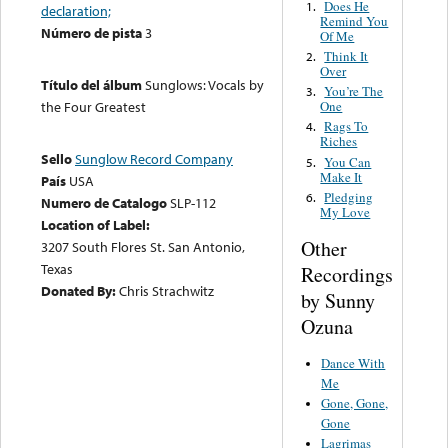
Does He
1.
declaration;
Remind You
Número de pista
3
Of Me
Think It
2.
Over
Título del álbum
Sunglows: Vocals by
You’re The
3.
One
the Four Greatest
Rags To
4.
Riches
Sello
Sunglow Record Company
You Can
5.
Make It
País
USA
Pledging
6.
Numero de Catalogo
SLP-112
My Love
Location of Label:
Other
3207 South Flores St. San Antonio,
Texas
Recordings
Donated By:
Chris Strachwitz
by Sunny
Ozuna
Dance With
Me
Gone, Gone,
Gone
Lagrimas