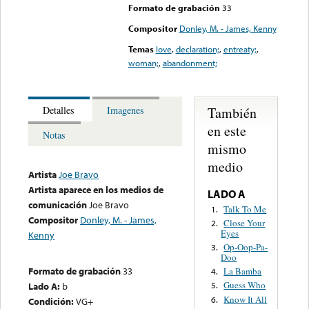
Formato de grabación
33
Compositor
Donley, M. - James, Kenny
Temas
love
,
declaration;
,
entreaty;
,
woman;
,
abandonment;
También
Detalles
Imagenes
en este
Notas
mismo
medio
Artista
Joe Bravo
Artista aparece en los medios de
LADO A
comunicación
Joe Bravo
Talk To Me
1.
Compositor
Donley, M. - James,
Close Your
2.
Eyes
Kenny
Op-Oop-Pa-
3.
Doo
Formato de grabación
33
La Bamba
4.
Guess Who
Lado A:
b
5.
Know It All
6.
Condición:
VG+