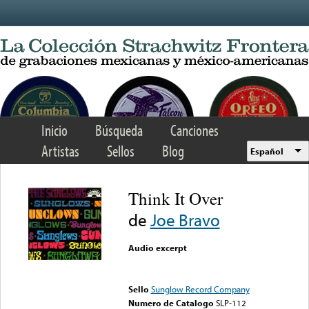
Skip to main content
Inicio
Búsqueda
Canciones
Artistas
Sellos
Blog
Español
Think It Over
de
Joe Bravo
Audio excerpt
Error loading media: File
could not be played
Sello
Sunglow Record Company
Numero de Catalogo
SLP-112