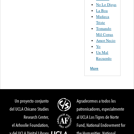
No Lo Digas
La Boa
Muñeca
Triste
Tomando
Mil Copas
Amor Necio
Yo
Un Mal
Recuerdo
More
Un proyecto conjunto
Agradecemos a todos los
del UCLA Chicano Studies
patronicadores, especialmente
Research Center,
al UCLA Los Tigres de Norte
el Arhoolie Foundation,
Fund, National Endowment for
y del UCLA Digital Library
the Humanities, National