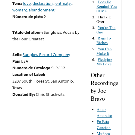
Does He
1.
Tema
love
,
declaration;
,
entreaty;
,
Remind You
woman;
,
abandonment;
Of Me
Número de pista
2
Think It
2.
Over
You’re The
3.
One
Título del álbum
Sunglows: Vocals by
Rags To
4.
the Four Greatest
Riches
You Can
5.
Make It
Sello
Sunglow Record Company
Pledging
6.
País
USA
My Love
Numero de Catalogo
SLP-112
Other
Location of Label:
3207 South Flores St. San Antonio,
Recordings
Texas
by Joe
Donated By:
Chris Strachwitz
Bravo
Amor
Amorcito
En Esta
Cancion
Muñeca