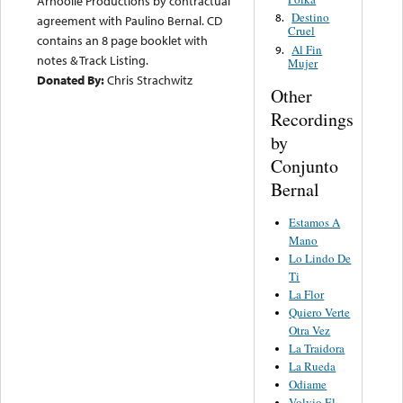
Arhoolie Productions by contractual
Destino
8.
agreement with Paulino Bernal. CD
Cruel
contains an 8 page booklet with
Al Fin
9.
notes & Track Listing.
Mujer
Donated By:
Chris Strachwitz
Other
Recordings
by
Conjunto
Bernal
Estamos A
Mano
Lo Lindo De
Ti
La Flor
Quiero Verte
Otra Vez
La Traidora
La Rueda
Odiame
Volvio El