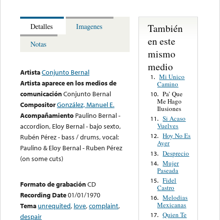
También
Detalles
Imagenes
en este
Notas
mismo
medio
Artista
Conjunto Bernal
Mi Unico
1.
Artista aparece en los medios de
Camino
comunicación
Conjunto Bernal
Pa’ Que
10.
Me Hago
Compositor
González, Manuel E.
Ilusiones
Acompañamiento
Paulino Bernal -
Si Acaso
11.
Vuelves
accordion, Eloy Bernal - bajo sexto,
Hoy No Es
12.
Rubén Pérez - bass / drums, vocal:
Ayer
Paulino & Eloy Bernal - Ruben Pérez
Desprecio
13.
(on some cuts)
Mujer
14.
Paseada
Fidel
15.
Formato de grabación
CD
Castro
Recording Date
01/01/1970
Melodias
16.
Mexicanas
Tema
unrequited
,
love
,
complaint
,
Quien Te
17.
despair