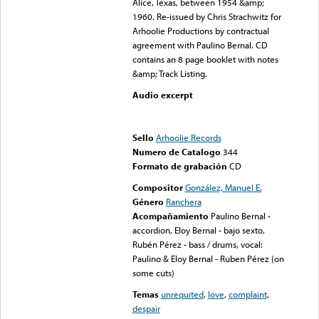
Alice, Texas, between 1954 &amp;
1960. Re-issued by Chris Strachwitz for
Arhoolie Productions by contractual
agreement with Paulino Bernal. CD
contains an 8 page booklet with notes
&amp; Track Listing.
Audio excerpt
Error loading media: File
could not be played
Sello
Arhoolie Records
Numero de Catalogo
344
Formato de grabación
CD
Compositor
González, Manuel E.
Género
Ranchera
Acompañamiento
Paulino Bernal -
accordion, Eloy Bernal - bajo sexto,
Rubén Pérez - bass / drums, vocal:
Paulino & Eloy Bernal - Ruben Pérez (on
some cuts)
Temas
unrequited
,
love
,
complaint
,
despair