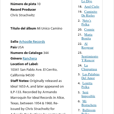
Lo Dijo
Número de pista
10
Azul Cielo
18.
Record Producer
Caminito
19.
Chris Strachwitz
De Rieles
Neto’s
2.
Polka
Título del álbum
Mi Unico Camino
Connie
20.
Maria
21.
Bonita
Sello
Arhoolie Records
Al
22.
País
USA
Regresar
Numero de Catalogo
344
23.
Sentimiento
Género
Ranchera
Y Rencor
Location of Label:
La
24.
Chuparrasa
10341 San Pablo Ave. El Cerrito,
Las Palabras
3.
California 94530
Del Amor
Staff Notes:
Originally released as
Loretta
4.
Ideal 1653-A, and later appeared on
Polka
ILP-133. Recorded by Armando
Será
5.
Imposible
Marroquín for Ideal Records in Alice,
Mi
6.
Texas, between 1954 & 1960. Re-
Borrachera
issued by Chris Strachwitz for
Ballroom
7.
Polka