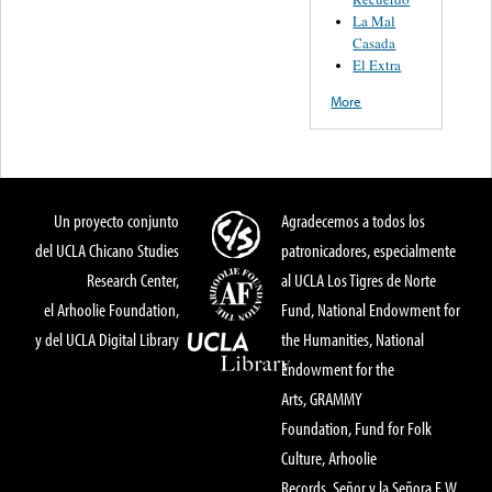
La Mal
Casada
El Extra
More
Un proyecto conjunto
Agradecemos a todos los
del UCLA Chicano Studies
patronicadores, especialmente
Research Center,
al UCLA Los Tigres de Norte
el Arhoolie Foundation,
Fund, National Endowment for
y del UCLA Digital Library
the Humanities, National
Endowment for the
Arts, GRAMMY
Foundation, Fund for Folk
Culture, Arhoolie
Records, Señor y la Señora E.W.