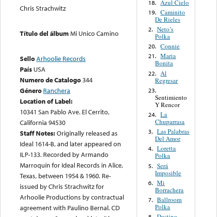
Azul Cielo
18.
Chris Strachwitz
Caminito
19.
De Rieles
Neto’s
2.
Título del álbum
Mi Unico Camino
Polka
Connie
20.
Maria
21.
Sello
Arhoolie Records
Bonita
País
USA
Al
22.
Numero de Catalogo
344
Regresar
Género
Ranchera
23.
Sentimiento
Location of Label:
Y Rencor
10341 San Pablo Ave. El Cerrito,
La
24.
Chuparrasa
California 94530
Las Palabras
3.
Staff Notes:
Originally released as
Del Amor
Ideal 1614-B, and later appeared on
Loretta
4.
ILP-133. Recorded by Armando
Polka
Marroquín for Ideal Records in Alice,
Será
5.
Imposible
Texas, between 1954 & 1960. Re-
Mi
6.
issued by Chris Strachwitz for
Borrachera
Arhoolie Productions by contractual
Ballroom
7.
Polka
agreement with Paulino Bernal. CD
Destino
8.