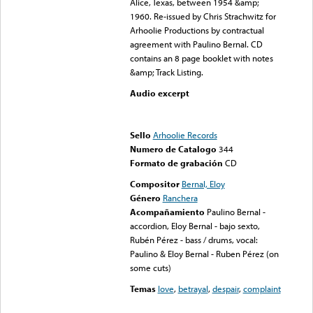
Alice, Texas, between 1954 &amp;
1960. Re-issued by Chris Strachwitz for
Arhoolie Productions by contractual
agreement with Paulino Bernal. CD
contains an 8 page booklet with notes
&amp; Track Listing.
Audio excerpt
Error loading media: File
could not be played
Sello
Arhoolie Records
Numero de Catalogo
344
Formato de grabación
CD
Compositor
Bernal, Eloy
Género
Ranchera
Acompañamiento
Paulino Bernal -
accordion, Eloy Bernal - bajo sexto,
Rubén Pérez - bass / drums, vocal:
Paulino & Eloy Bernal - Ruben Pérez (on
some cuts)
Temas
love
,
betrayal
,
despair
,
complaint