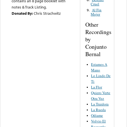
contains an 8 page booklet with
Cruel
notes & Track Listing.
Al Fin
9.
Donated By:
Chris Strachwitz
Mujer
Other
Recordings
by
Conjunto
Bernal
Estamos A
Mano
Lo Lindo De
Ti
La Flor
Quiero Verte
Otra Vez
La Traidora
La Rueda
Odiame
Volvio El
Recuerdo