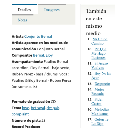
También
Detalles
Imagenes
en este
Notas
mismo
medio
Artista
Conjunto Bernal
Mi Unico
1.
Artista aparece en los medios de
Camino
comunicación
Conjunto Bernal
Pa’ Que
10.
Me Hago
Compositor
Bernal, Eloy
Ilusiones
Acompañamiento
Paulino Bernal -
Si Acaso
11.
Vuelves
accordion, Eloy Bernal - bajo sexto,
Hoy No Es
12.
Rubén Pérez - bass / drums, vocal:
Ayer
Paulino & Eloy Bernal - Ruben Pérez
Desprecio
13.
(on some cuts)
Mujer
14.
Paseada
Fidel
15.
Formato de grabación
CD
Castro
Tema
love
,
betrayal
,
despair
,
Melodias
16.
Mexicanas
complaint
Quien Te
17.
Número de pista
23
Lo Dijo
Record Producer