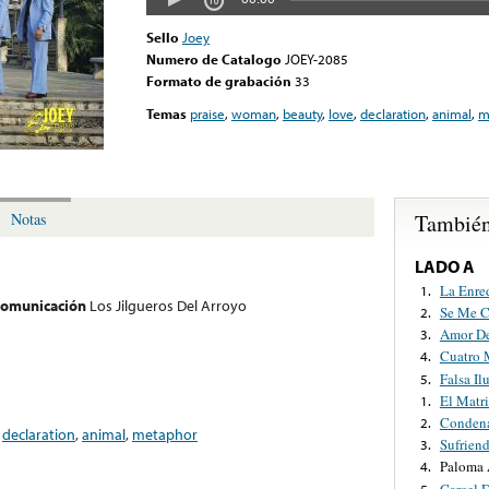
Sello
Joey
Numero de Catalogo
JOEY-2085
Formato de grabación
33
Temas
praise
,
woman
,
beauty
,
love
,
declaration
,
animal
,
m
También
Notas
LADO A
La Enre
1.
 comunicación
Los Jilgueros Del Arroyo
Se Me C
2.
Amor De
3.
Cuatro 
4.
Falsa Il
5.
El Matr
1.
Condena
2.
,
declaration
,
animal
,
metaphor
Sufrien
3.
Paloma 
4.
Carcel 
5.