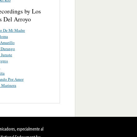
ecordings by Los
s Del Arroyo
to De Mi Madre
aloma
 Amarillo
 Durango
 Juraste
egros
l
ita
ando Por Amor
a Marinera
nicadores, especialmente al
, National Endowment for