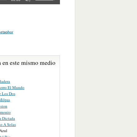
etaphor
 en este mismo medio
dadera
erro El Mundo
 Los Dos
Milpas
usion
imonio
 Dictada
do A Solas
Azul
Del Rio