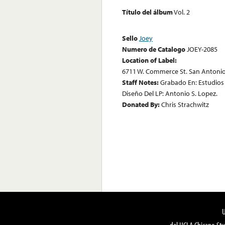
Título del álbum
Vol. 2
Sello
Joey
Numero de Catalogo
JOEY-2085
Location of Label:
6711 W. Commerce St. San Antonio
Staff Notes:
Grabado En: Estudios 
Diseño Del LP: Antonio S. Lopez.
Donated By:
Chris Strachwitz
del UCLA Chicano Stu