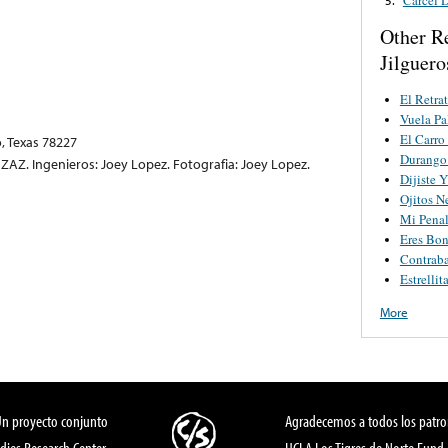
Other R
Jilguero
El Retra
Vuela P
El Carro
, Texas 78227
Durango
ZAZ. Ingenieros: Joey Lopez. Fotografia: Joey Lopez.
Dijiste Y
Ojitos N
Mi Pena
Eres Bon
Contrab
Estrellit
More
Un proyecto conjunto
Agradecemos a todos los patro
dies Research Center,
UCLA Los Tigres de Norte Fund