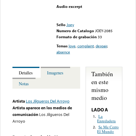
Audio excerpt
Error loading media: File
could not be played
Sello
Joey
Numero de Catalogo
JOEY-2085
Formato de grabación
33
Temas
love
,
complaint
,
despair
,
absence
También
Detalles
Imagenes
en este
Notas
mismo
medio
Artista
Los Jilgueros Del Arroyo
Artista aparece en los medios de
LADO A
comunicación
Los Jilgueros Del
La
1.
Enredadera
Arroyo
Se Me Cerro
2.
El Mundo