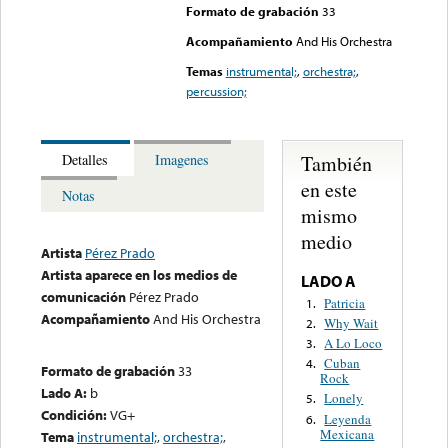
Formato de grabación
33
Acompañamiento
And His Orchestra
Temas
instrumental;
,
orchestra;
,
percussion;
También
Detalles
Imagenes
en este
Notas
mismo
medio
Artista
Pérez Prado
Artista aparece en los medios de
LADO A
comunicación
Pérez Prado
Patricia
1.
Acompañamiento
And His Orchestra
Why Wait
2.
A Lo Loco
3.
Cuban
4.
Formato de grabación
33
Rock
Lado A:
b
Lonely
5.
Condición:
VG+
Leyenda
6.
Mexicana
Tema
instrumental;
,
orchestra;
,