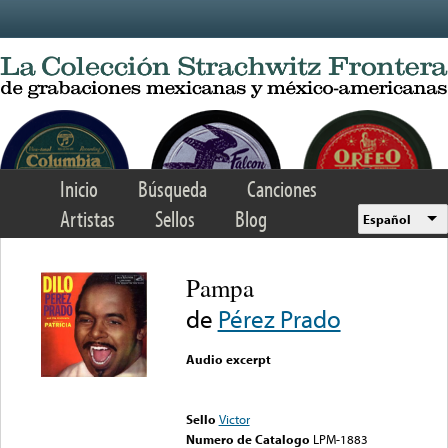
Skip to main content
Inicio
Búsqueda
Canciones
Artistas
Sellos
Blog
Español
Pampa
de
Pérez Prado
Audio excerpt
Error loading media: File
could not be played
Sello
Victor
Numero de Catalogo
LPM-1883