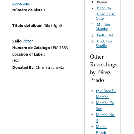
Pampa
1.
percussion;
Bandido
2.
Número de pista
1
Cosé, Cosé,
3.
Cosé
Monitor
4.
Título del álbum
Dilo (Ugh!)
Mambo
Pretty Doll
5.
Sello
Victor
Back Bay
6.
Shuffle
Numero de Catalogo
LPM-1883
Location of Label:
Other
USA
Recordings
Donated By:
Chris Strachwitz
by Pérez
Prado
Que Rico El
Mambo
Mambo En
Sax
Mambo No.
5
Miami
Beach