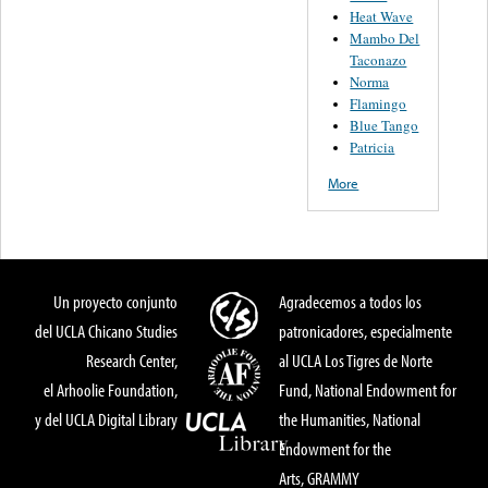
Heat Wave
Mambo Del
Taconazo
Norma
Flamingo
Blue Tango
Patricia
More
Un proyecto conjunto
Agradecemos a todos los
del UCLA Chicano Studies
patronicadores, especialmente
Research Center,
al UCLA Los Tigres de Norte
el Arhoolie Foundation,
Fund, National Endowment for
y del UCLA Digital Library
the Humanities, National
Endowment for the
Arts, GRAMMY