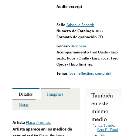
Audio excerpt
Error loading media: File
could not be played
Sello
Arhoolie Records
Numero de Catalogo
3027
Formato de grabación
CD
Género
Ranchera
Acompañamiento
Fred Ojeda - bajo
sexto, Rubén Ovalle - bass, vocal: Fred
Ojeda - Flaco Jiménez
Temas
love
,
reflection
,
complaint
También
Detalles
Imagenes
en este
Notas
mismo
medio
Artista
Flaco Jiménez
La Tumba
1.
Artista aparece en los medios de
Sera El Final
comunicación
Flaco Jiménez
Yo
10.