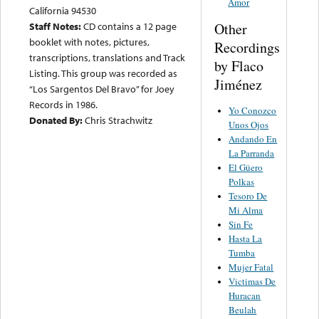
Amor
California 94530
Other
Staff Notes:
CD contains a 12 page
booklet with notes, pictures,
Recordings
transcriptions, translations and Track
by Flaco
Listing. This group was recorded as
Jiménez
“Los Sargentos Del Bravo” for Joey
Records in 1986.
Yo Conozco
Donated By:
Chris Strachwitz
Unos Ojos
Andando En
La Parranda
El Güero
Polkas
Tesoro De
Mi Alma
Sin Fe
Hasta La
Tumba
Mujer Fatal
Victimas De
Huracan
Beulah