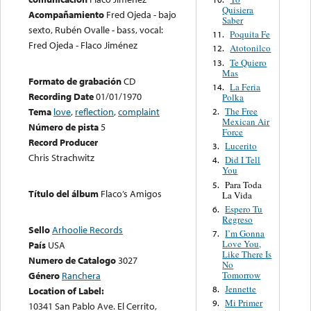
Quisiera
Acompañamiento
Fred Ojeda - bajo
Saber
sexto, Rubén Ovalle - bass, vocal:
Poquita Fe
11.
Fred Ojeda - Flaco Jiménez
Atotonilco
12.
Te Quiero
13.
Mas
Formato de grabación
CD
La Feria
14.
Recording Date
01/01/1970
Polka
The Free
Tema
love
,
reflection
,
complaint
2.
Mexican Air
Número de pista
5
Force
Record Producer
Lucerito
3.
Chris Strachwitz
Did I Tell
4.
You
Para Toda
5.
Título del álbum
Flaco’s Amigos
La Vida
Espero Tu
6.
Regreso
Sello
Arhoolie Records
I’m Gonna
7.
Love You,
País
USA
Like There Is
Numero de Catalogo
3027
No
Tomorrow
Género
Ranchera
Jennette
8.
Location of Label:
Mi Primer
9.
10341 San Pablo Ave. El Cerrito,