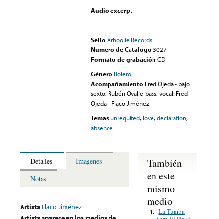
Audio excerpt
Error loading media: File
could not be played
Sello
Arhoolie Records
Numero de Catalogo
3027
Formato de grabación
CD
Género
Bolero
Acompañamiento
Fred Ojeda - bajo
sexto, Rubén Ovalle-bass, vocal: Fred
Ojeda - Flaco Jiménez
Temas
unrequited
,
love
,
declaration
,
absence
También
Detalles
Imagenes
en este
Notas
mismo
medio
Artista
Flaco Jiménez
La Tumba
1.
Artista aparece en los medios de
Sera El Final