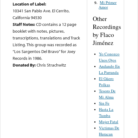
Mi Primer
9.
Location of Label:
Amor
10341 San Pablo Ave. El Cerrito,
Other
California 94530
Staff Notes:
CD contains a 12 page
Recordings
booklet with notes, pictures,
by Flaco
transcriptions, translations and Track
Jiménez
Listing. This group was recorded as
“Los Sargentos Del Bravo” for Joey
Yo Conozco
Records in 1986.
Unos Ojos
Donated By:
Chris Strachwitz
Andando En
La Parranda
El Güero
Polkas
Tesoro De
Mi Alma
Sin Fe
Hasta La
Tumba
Mujer Fatal
Victimas De
Huracan