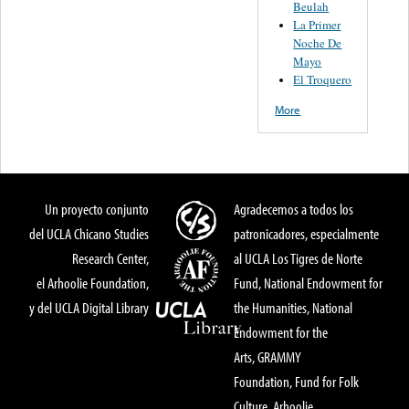
Beulah
La Primer
Noche De
Mayo
El Troquero
More
Un proyecto conjunto
Agradecemos a todos los
del UCLA Chicano Studies
patronicadores, especialmente
Research Center,
al UCLA Los Tigres de Norte
el Arhoolie Foundation,
Fund, National Endowment for
y del UCLA Digital Library
the Humanities, National
Endowment for the
Arts, GRAMMY
Foundation, Fund for Folk
Culture, Arhoolie