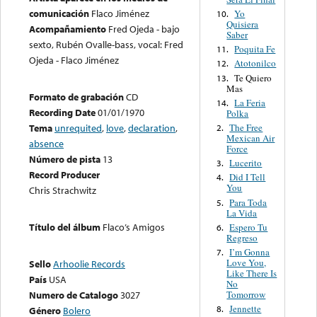
comunicación
Flaco Jiménez
Yo
10.
Quisiera
Acompañamiento
Fred Ojeda - bajo
Saber
sexto, Rubén Ovalle-bass, vocal: Fred
Poquita Fe
11.
Ojeda - Flaco Jiménez
Atotonilco
12.
Te Quiero
13.
Mas
Formato de grabación
CD
La Feria
14.
Recording Date
01/01/1970
Polka
The Free
Tema
unrequited
,
love
,
declaration
,
2.
Mexican Air
absence
Force
Número de pista
13
Lucerito
3.
Record Producer
Did I Tell
4.
You
Chris Strachwitz
Para Toda
5.
La Vida
Título del álbum
Flaco’s Amigos
Espero Tu
6.
Regreso
I’m Gonna
7.
Love You,
Sello
Arhoolie Records
Like There Is
País
USA
No
Tomorrow
Numero de Catalogo
3027
Jennette
8.
Género
Bolero