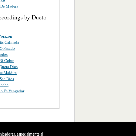
 De Madera
ecordings by Dueto
Corazon
 Es Calmada
O Pasado
Redes
 Ni Cobre
Quera Dios
ue Maldita
Sea Dios
anche
po Es Vengador
nicadores, especialmente al