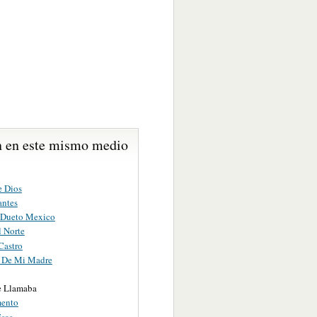
 en este mismo medio
e Dios
ntes
 Dueto Mexico
l Norte
astro
 De Mi Madre
e Llamaba
mento
Esas