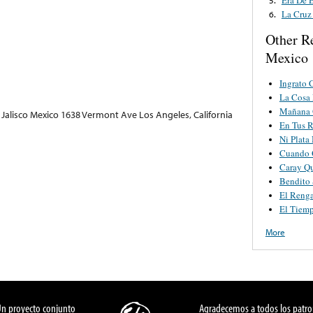
La Cruz
6.
Other R
Mexico
Ingrato 
La Cosa
Mañana 
 Jalisco Mexico 1638 Vermont Ave Los Angeles, California
En Tus 
Ni Plata
Cuando 
Caray Q
Bendito 
El Reng
El Tiem
More
Un proyecto conjunto
Agradecemos a todos los patro