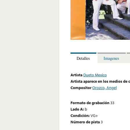
Detalles
Imagenes
Artista
Dueto Mexico
Artista aparece en los medios de
Compositor
Orozco, Angel
Formato de grabación
33
Lado A:
b
Condición:
VG+
Número de pista
3