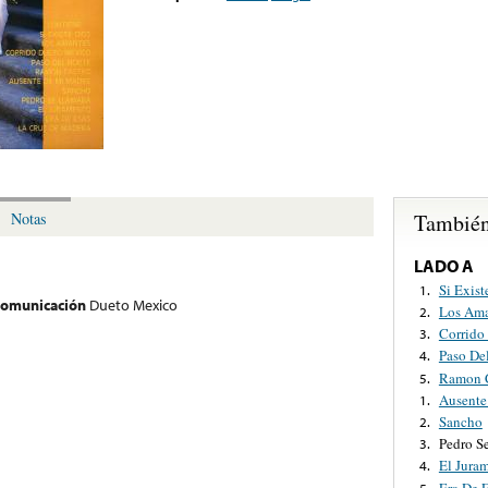
También
Notas
LADO A
Si Exist
1.
 comunicación
Dueto Mexico
Los Ama
2.
Corrido
3.
Paso De
4.
Ramon C
5.
Ausente
1.
Sancho
2.
Pedro S
3.
El Jura
4.
Era De 
5.