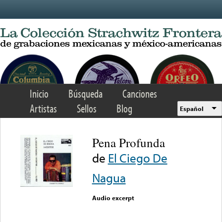
Skip to main content
Inicio
Búsqueda
Canciones
Artistas
Sellos
Blog
Español
Pena Profunda
de
El Ciego De
Nagua
Audio excerpt
Error loading media: File
could not be played