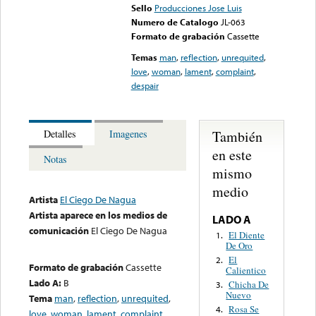
Sello
Producciones Jose Luis
Numero de Catalogo
JL-063
Formato de grabación
Cassette
Temas
man
,
reflection
,
unrequited
,
love
,
woman
,
lament
,
complaint
,
despair
También
Detalles
Imagenes
en este
Notas
mismo
medio
Artista
El Ciego De Nagua
Artista aparece en los medios de
LADO A
comunicación
El Ciego De Nagua
El Diente
1.
De Oro
El
2.
Formato de grabación
Cassette
Calientico
Lado A:
B
Chicha De
3.
Nuevo
Tema
man
,
reflection
,
unrequited
,
Rosa Se
4.
love
,
woman
,
lament
,
complaint
,