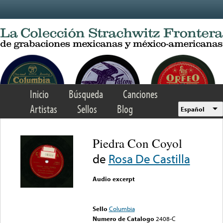
Skip to main content
Inicio
Búsqueda
Canciones
Artistas
Sellos
Blog
Español
Piedra Con Coyol
de
Rosa De Castilla
Audio excerpt
Error loading media: File
could not be played
Sello
Columbia
Numero de Catalogo
2408-C