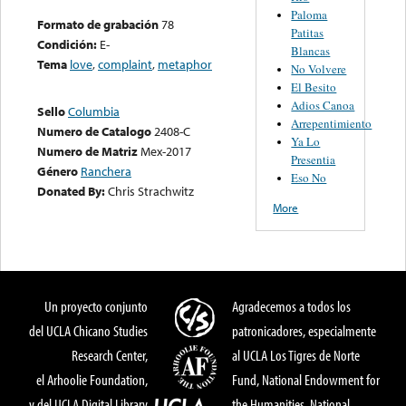
Paloma
Formato de grabación
78
Patitas
Condición:
E-
Blancas
Tema
love
,
complaint
,
metaphor
No Volvere
El Besito
Adios Canoa
Sello
Columbia
Arrepentimiento
Numero de Catalogo
2408-C
Ya Lo
Numero de Matriz
Mex-2017
Presentia
Género
Ranchera
Eso No
Donated By:
Chris Strachwitz
More
Un proyecto conjunto
Agradecemos a todos los
del UCLA Chicano Studies
patronicadores, especialmente
Research Center,
al UCLA Los Tigres de Norte
el Arhoolie Foundation,
Fund, National Endowment for
y del UCLA Digital Library
the Humanities, National