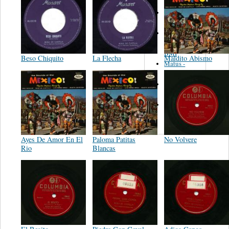
Martinez,
Felipe
Performance
Music Co.
BMI
Beso Chiquito
La Flecha
Maldito Abismo
Matus -
Rodriguez
Carleton -
Dixon
Abreu -
Oliverira
Ayes De Amor En El
Paloma Patitas
No Volvere
Rio
Blancas