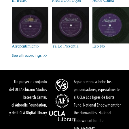
El Besito
Piedra Con Coyol
Adios Canoa
Arrepentimiento
Ya Lo Presentia
Eso No
See all recordings >>
Un proyecto conjunto
Agradecemos a todos los
del UCLA Chicano Studies
patronicadores, especialmente
Research Center,
al UCLA Los Tigres de Norte
el Arhoolie Foundation,
Fund, National Endowment for
y del UCLA Digital Library
the Humanities, National
Endowment for the
Arts, GRAMMY