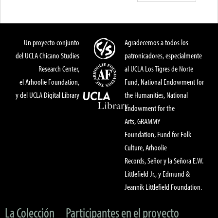
Un proyecto conjunto
Agradecemos a todos los
del UCLA Chicano Studies
patronicadores, especialmente
Research Center,
al UCLA Los Tigres de Norte
el Arhoolie Foundation,
Fund, National Endowment for
y del UCLA Digital Library
the Humanities, National
Endowment for the
Arts, GRAMMY
Foundation, Fund for Folk
Culture, Arhoolie
Records, Señor y la Señora E.W.
Littlefield Jr., y Edmund &
Jeannik Littlefield Foundation.
La Colección
Participantes en el proyecto