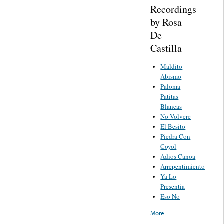
Recordings
by Rosa
De
Castilla
Maldito
Abismo
Paloma
Patitas
Blancas
No Volvere
El Besito
Piedra Con
Coyol
Adios Canoa
Arrepentimiento
Ya Lo
Presentia
Eso No
More