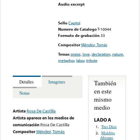
Audio excerpt
Error loading media: File
could not be played
Sello
Capitol
Numero de Catalogo
T-10044
Formato de grabación
33
Compositor
Méndez, Tomás
Temas
praise
,
love
,
declaration
,
nature
,
metaphor
,
labor
,
tribute
También
Detalles
Imagenes
en este
Notas
mismo
medio
Artista
Rosa De Castilla
Artista aparece en los medios de
LADO A
comunicación
Rosa De Castilla
Tres Días
1.
Compositor
Méndez, Tomás
Maldito
2.
Abismo