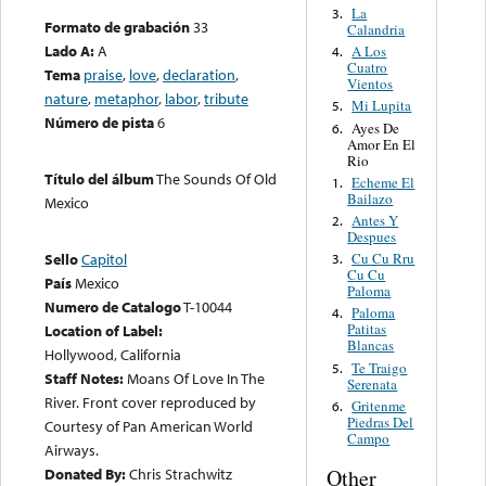
La
3.
Formato de grabación
33
Calandria
Lado A:
A
A Los
4.
Cuatro
Tema
praise
,
love
,
declaration
,
Vientos
nature
,
metaphor
,
labor
,
tribute
Mi Lupita
5.
Número de pista
6
Ayes De
6.
Amor En El
Rio
Título del álbum
The Sounds Of Old
Echeme El
1.
Bailazo
Mexico
Antes Y
2.
Despues
Cu Cu Rru
Sello
Capitol
3.
Cu Cu
País
Mexico
Paloma
Numero de Catalogo
T-10044
Paloma
4.
Patitas
Location of Label:
Blancas
Hollywood, California
Te Traigo
5.
Staff Notes:
Moans Of Love In The
Serenata
River. Front cover reproduced by
Gritenme
6.
Piedras Del
Courtesy of Pan American World
Campo
Airways.
Donated By:
Chris Strachwitz
Other