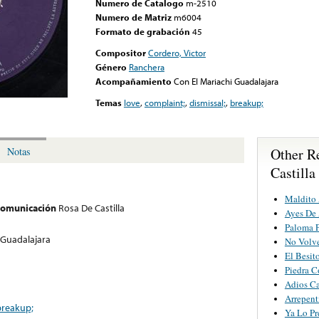
Numero de Catalogo
m-2510
Numero de Matriz
m6004
Formato de grabación
45
Compositor
Cordero, Victor
Género
Ranchera
Acompañamiento
Con El Mariachi Guadalajara
Temas
love
,
complaint;
,
dismissal;
,
breakup;
Other R
Notas
Castilla
Maldito
 comunicación
Rosa De Castilla
Ayes De
Paloma P
 Guadalajara
No Volv
El Besit
Piedra C
Adios C
Arrepent
breakup;
Ya Lo Pr