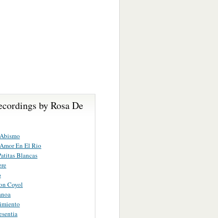
ecordings by Rosa De
 Abismo
 Amor En El Rio
atitas Blancas
ere
o
on Coyol
anoa
imiento
esentia