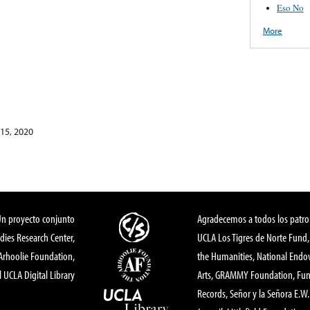
Eso No
More
15, 2020
Un proyecto conjunto
Agradecemos a todos los patro
dies Research Center,
UCLA Los Tigres de Norte Fund
 Arhoolie Foundation,
the Humanities, National End
l UCLA Digital Library
Arts, GRAMMY Foundation, Fund
Records, Señor y la Señora E.W. 