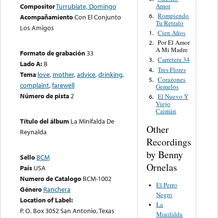
Amor
Compositor
Turrubiate, Domingo
Rompiendo
6.
Acompañamiento
Con El Conjunto
Tu Retrato
Los Amigos
Cien Años
1.
Por El Amor
2.
A Mi Madre
Formato de grabación
33
Carretera 34
3.
Lado A:
B
Tres Flores
4.
Tema
love
,
mother
,
advice
,
drinking
,
Corazones
5.
complaint
,
farewell
Gemelos
Número de pista
2
El Nuevo Y
6.
Viejo
Caimán
Título del álbum
La Minifalda De
Other
Reynalda
Recordings
by Benny
Sello
BCM
Ornelas
País
USA
Numero de Catalogo
BCM-1002
El Perro
Género
Ranchera
Negro
Location of Label:
La
P. O. Box 3052 San Antonio, Texas
Minifalda