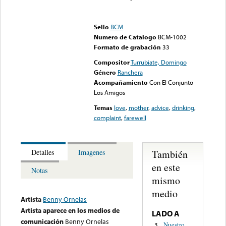
Error loading media: File
could not be played
Sello
BCM
Numero de Catalogo
BCM-1002
Formato de grabación
33
Compositor
Turrubiate, Domingo
Género
Ranchera
Acompañamiento
Con El Conjunto
Los Amigos
Temas
love
,
mother
,
advice
,
drinking
,
complaint
,
farewell
También
Detalles
Imagenes
en este
Notas
mismo
medio
Artista
Benny Ornelas
Artista aparece en los medios de
LADO A
comunicación
Benny Ornelas
Nuestro
3.