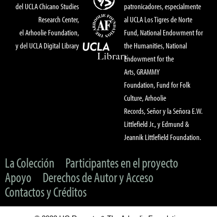
del UCLA Chicano Studies
patronicadores, especialmente
Research Center,
al UCLA Los Tigres de Norte
el Arhoolie Foundation,
Fund, National Endowment for
y del UCLA Digital Library
the Humanities, National
Endowment for the
Arts, GRAMMY
Foundation, Fund for Folk
Culture, Arhoolie
Records, Señor y la Señora E.W.
Littlefield Jr., y Edmund &
Jeannik Littlefield Foundation.
La Colección
Participantes en el proyecto
Apoyo
Derechos de Autor y Acceso
Contactos y Créditos