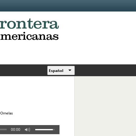
Español
 Ornelas
00:00