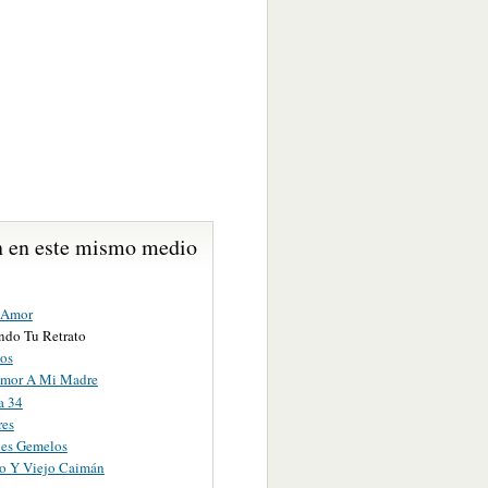
 en este mismo medio
 Amor
do Tu Retrato
os
Amor A Mi Madre
a 34
res
es Gemelos
o Y Viejo Caimán