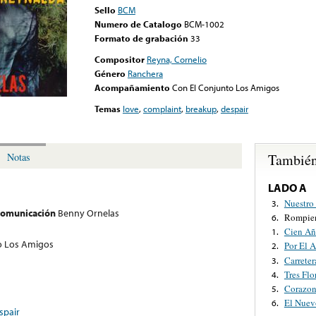
Sello
BCM
Numero de Catalogo
BCM-1002
Formato de grabación
33
Compositor
Reyna, Cornelio
Género
Ranchera
Acompañamiento
Con El Conjunto Los Amigos
Temas
love
,
complaint
,
breakup
,
despair
También
Notas
LADO A
Nuestro
3.
 comunicación
Benny Ornelas
Rompien
6.
Cien Añ
1.
o Los Amigos
Por El 
2.
Carreter
3.
Tres Flo
4.
Corazon
5.
El Nuev
6.
spair