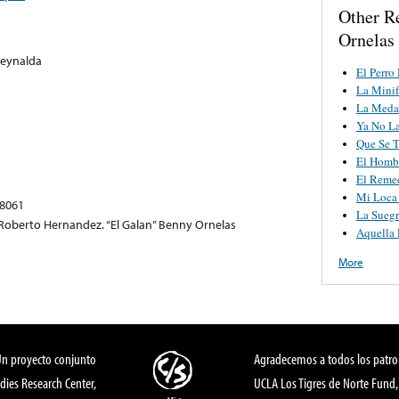
Other R
Ornelas
Reynalda
El Perro
La Minif
La Medal
Ya No La
Que Se T
El Homb
El Reme
Mi Loca
78061
La Suegr
oberto Hernandez. “El Galan” Benny Ornelas
Aquella 
More
Un proyecto conjunto
Agradecemos a todos los patro
dies Research Center,
UCLA Los Tigres de Norte Fund