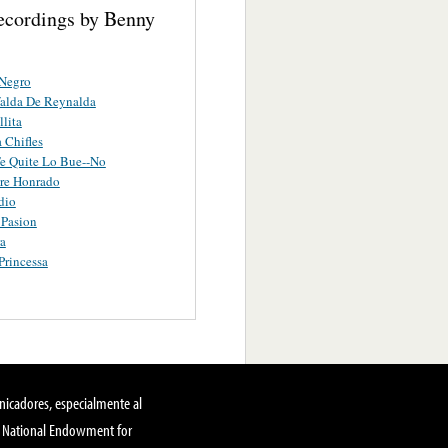
ecordings by Benny
 Negro
alda De Reynalda
lita
 Chifles
e Quite Lo Bue--No
re Honrado
dio
 Pasion
a
Princessa
nicadores, especialmente al
, National Endowment for