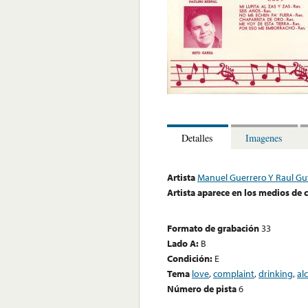
Detalles
Imagenes
Artista
Manuel Guerrero Y Raul Gut
Artista aparece en los medios de
Formato de grabación
33
Lado A:
B
Condición:
E
Tema
love
,
complaint
,
drinking
,
al
Número de pista
6