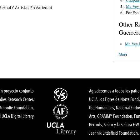
Me Voy 
5.
Bernal Y Artistas En Variedad
Por Eso
6.
Other R
Guerrer
Me Voy D
More
Un proyecto conjunto
Agradecemos a todos los patro
dies Research Center,
UCLA Los Tigres de Norte Fund
 Arhoolie Foundation,
the Humanities, National End
l UCLA Digital Library
Arts, GRAMMY Foundation, Fund
Records, Señor y la Señora E.W. 
Jeannik Littlefield Foundation.