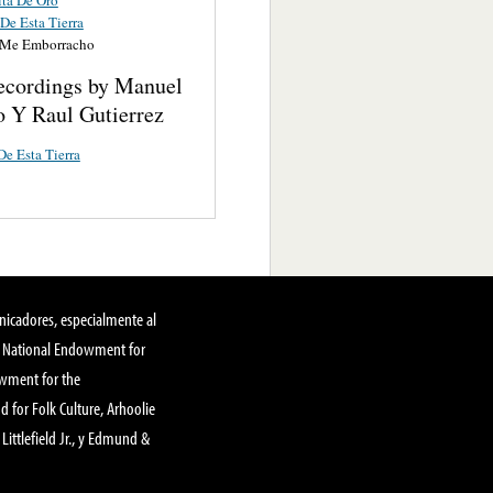
De Esta Tierra
 Me Emborracho
ecordings by Manuel
o Y Raul Gutierrez
e Esta Tierra
nicadores, especialmente al
, National Endowment for
owment for the
 for Folk Culture, Arhoolie
Littlefield Jr., y Edmund &