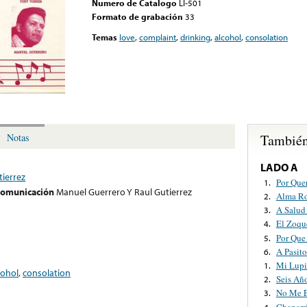
Numero de Catalogo
LI-501
Formato de grabación
33
Temas
love
,
complaint
,
drinking
,
alcohol
,
consolation
También
Notas
LADO A
ierrez
Por Quer
1.
 comunicación
Manuel Guerrero Y Raul Gutierrez
Alma Ro
2.
A Salud
3.
El Zoqu
4.
Por Que
5.
A Pasit
6.
Mi Lupi
1.
cohol
,
consolation
Seis Añ
2.
No Me E
3.
Chaparr
4.