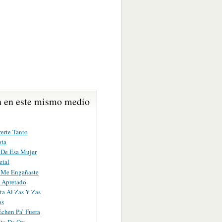
 en este mismo medio
erte Tanto
ta
 De Esa Mujer
etal
 Me Engañaste
o Apretado
ta Al Zas Y Zas
os
chen Pa’ Fuera
ita De Oro