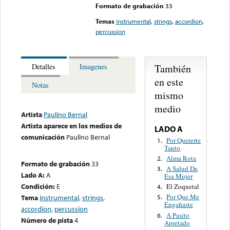
Formato de grabación
33
Temas
instrumental
,
strings
,
accordion
,
percussion
También
Detalles
Imagenes
en este
Notas
mismo
medio
Artista
Paulino Bernal
Artista aparece en los medios de
LADO A
comunicación
Paulino Bernal
Por Quererte
1.
Tanto
Alma Rota
2.
Formato de grabación
33
A Salud De
3.
Lado A:
A
Esa Mujer
Condición:
E
El Zoquetal
4.
Por Que Me
Tema
instrumental
,
strings
,
5.
Engañaste
accordion
,
percussion
A Pasito
6.
Número de pista
4
Apretado