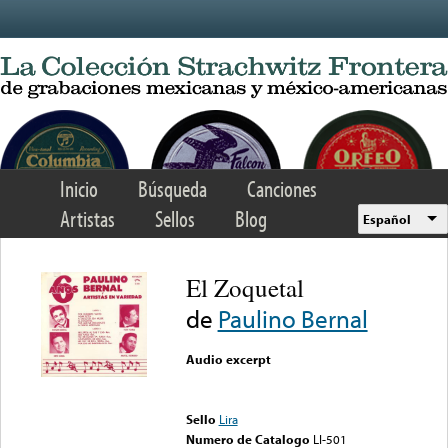
Skip to main content
Inicio
Búsqueda
Canciones
Artistas
Sellos
Blog
Español
El Zoquetal
de
Paulino Bernal
Audio excerpt
Error loading media: File
could not be played
Sello
Lira
Numero de Catalogo
LI-501