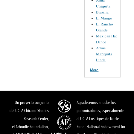
Alma
Chiquita
Brasilia
El Mango
El Rancho
Grande
Mexican Hat
Dance
Adios
Mariquita
Linda
More
Un proyecto conjunto
Agradecemos a todos los
del UCLA Chicano Studies
patronicadores, especialmente
Research Center,
al UCLA Los Tigres de Norte
el Arhoolie Foundation,
Fund, National Endowment for