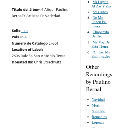
Mi Lupita
1.
Al Zas Y Zas
Título del álbum
6 Años - Paulino
Seis Años
2.
Bernal Y Artistas En Variedad
No Me
3.
Echen Pa’
Fuera
Sello
Lira
Chaparrita
4.
De Oro
País
USA
Me Voy De
5.
Numero de Catalogo
LI-501
Esta Tierra
Location of Label:
Por Eso Me
6.
2606 Ruiz St. San Antonio, Texas
Emborracho
Donated By:
Chris Strachwitz
Other
Recordings
by Paulino
Bernal
Navidad
Morir
Soñando
Remedios
Lorenza