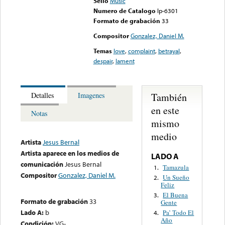
Sello
Music
Numero de Catalogo
lp-6301
Formato de grabación
33
Compositor
Gonzalez, Daniel M.
Temas
love
,
complaint
,
betrayal
,
despair
,
lament
También
Detalles
Imagenes
en este
Notas
mismo
medio
Artista
Jesus Bernal
Artista aparece en los medios de
LADO A
comunicación
Jesus Bernal
Tamazula
1.
Compositor
Gonzalez, Daniel M.
Un Sueño
2.
Feliz
El Buena
3.
Formato de grabación
33
Gente
Lado A:
b
Pa’ Todo El
4.
Año
Condición:
VG-