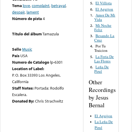
El Villista
5.
Tema
love
,
complaint
,
betrayal
,
El Aguijon
6.
despair
,
lament
Amor De Mi
1.
Número de pista
4
Vida
Mi Noche
2.
Feliz
Título del álbum
Tamazula
Besando La
3.
Cruz
Por Tu
4.
Sello
Music
Traicion
País
USA
La Feria De
5.
Las Flores
Numero de Catalogo
lp-6301
Leña De
6.
Location of Label:
Pirul
P. O. Box 33393 Los Angeles,
Other
California
Staff Notes:
Portada: Rodolfo
Recordings
Escalera.
by Jesus
Donated By:
Chris Strachwitz
Bernal
El Aguijon
La Leña De
Pirul