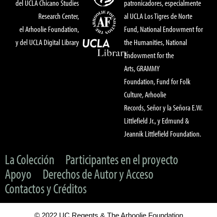
del UCLA Chicano Studies
patronicadores, especialmente
Research Center,
al UCLA Los Tigres de Norte
el Arhoolie Foundation,
Fund, National Endowment for
y del UCLA Digital Library
the Humanities, National
Endowment for the
Arts, GRAMMY
Foundation, Fund for Folk
Culture, Arhoolie
Records, Señor y la Señora E.W.
Littlefield Jr., y Edmund &
Jeannik Littlefield Foundation.
La Colección
Participantes en el proyecto
Apoyo
Derechos de Autor y Acceso
Contactos y Créditos
© 2022 UC Regents & The Arhoolie Foundation